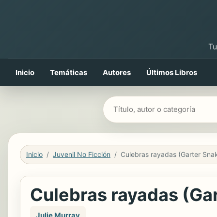
Tu
Inicio
Temáticas
Autores
Últimos Libros
Buscar libros
Inicio
Juvenil No Ficción
Culebras rayadas (Ga
Julie Murray