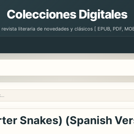
Colecciones Digitales
 revista literaria de novedades y clásicos [ EPUB, PDF, MOB
Culebras rayadas (Garter Snakes) (Spanish Version)
rter Snakes) (Spanish Ver