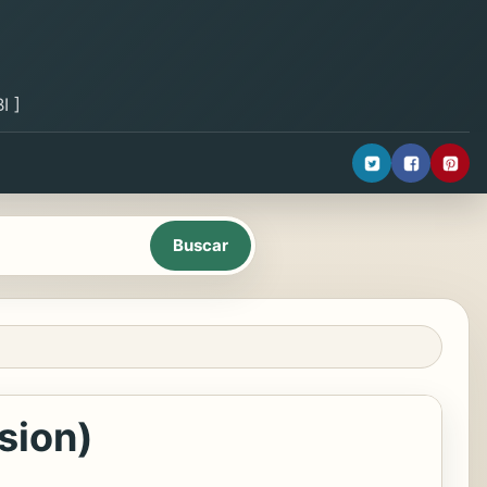
I ]
sion)