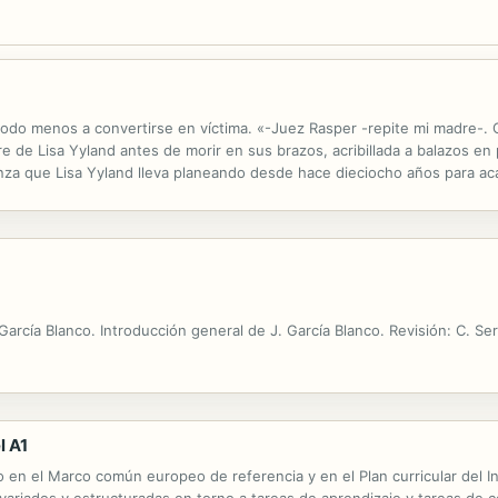
odo menos a convertirse en víctima. «-Juez Rasper -repite mi madre-. 
e de Lisa Yyland antes de morir en sus brazos, acribillada a balazos en
nza que Lisa Yyland lleva planeando desde hace dieciocho años para ac
 por los aires. Pero no está dispuesta a rendirse. Siguiendo la pista de
García Blanco. Introducción general de J. García Blanco. Revisión: C. Se
l A1
 en el Marco común europeo de referencia y en el Plan curricular del I