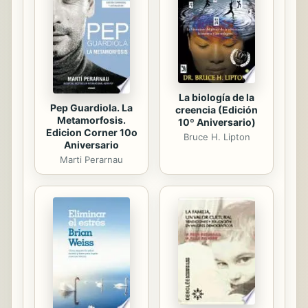
y Lucky Luke-, esta historieta
aparecida por primera vez en la
revista francesa Record el 15 de
enero de 1962 es garantía de gags
hilarantes y...
La biología de la
Pep Guardiola. La
creencia (Edición
Metamorfosis.
10º Aniversario)
Edicion Corner 10o
Bruce H. Lipton
Aniversario
Marti Perarnau