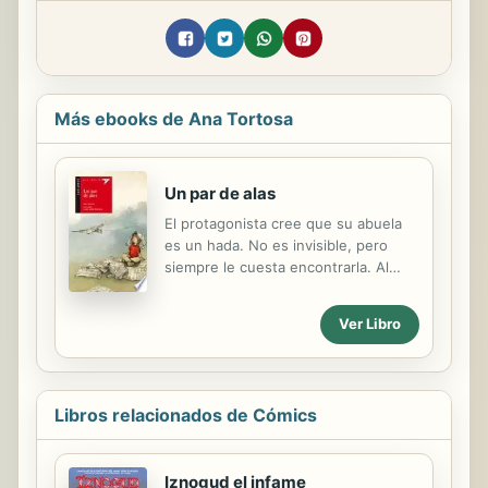
Más ebooks de Ana Tortosa
Un par de alas
El protagonista cree que su abuela
es un hada. No es invisible, pero
siempre le cuesta encontrarla. Al
igual que las hadas, odia la sal, el
ruido y tiene los ojos verdes tirando
Ver Libro
a marrones. Él no puede decírselo a
su familia, pero lo piensa en secreto.
Hasta que un día encuentra en el
desván la prueba definitiva: un par
Libros relacionados de Cómics
de alas de hada de la talla de su
abuela.
Iznogud el infame