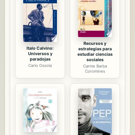
oportunidad es Goku, ¿pero llegará
el protagonista de este manga
shonen a tiempo? Título original:
Dragon Ball Full Color ...
Recursos y
Italo Calvino:
estrategias para
Universos y
estudiar ciencias
paradojas
sociales
Carlo Ossola
Carme Barba
Coromines