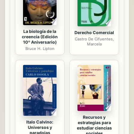
vivimos. La lengua que hablamos no
se aprende espontáneamente. Hay
que procurar poner atención en la
lectura...
La biología de la
Derecho Comercial
creencia (Edición
Castro De Cifuentes,
10º Aniversario)
Marcela
Bruce H. Lipton
Recursos y
Italo Calvino:
estrategias para
Universos y
estudiar ciencias
paradojas
sociales