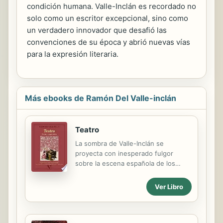
condición humana. Valle-Inclán es recordado no
solo como un escritor excepcional, sino como
un verdadero innovador que desafió las
convenciones de su época y abrió nuevas vías
para la expresión literaria.
Más ebooks de Ramón Del Valle-inclán
Teatro
La sombra de Valle-Inclán se
proyecta con inesperado fulgor
sobre la escena española de los
siglos XX y XXI. Y no solo porque,
tras él, resultara difícil volver a hacer
Ver Libro
girar la rueda de Tespis y poner de
nuevo en marcha la rodante caravana
del teatro. También porque, después