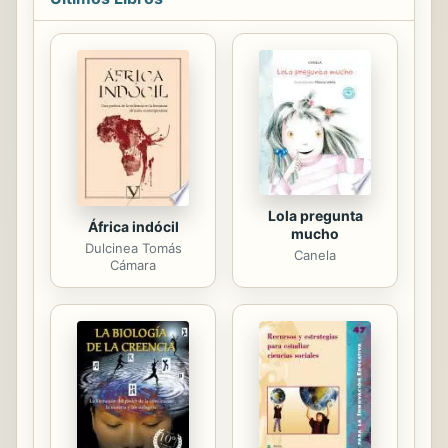
acaso su mejor película- sino el
nacimiento de un género, que
algunos llamarían después "análisis
de la decadencia", donde se aúnan la
historia, la voluntad comprometida y
un refinado y vistoso esteticismo.
Por otra parte, y es la parte más
atractiva de este ensayo vitalista,
Luis Antonio de ...
Lola pregunta
África indócil
mucho
Dulcinea Tomás
Canela
Cámara