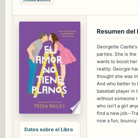
Resumen del 
Georgette Castle's 
parties. She is the
wants to boost her
reality: Georgie ha
thought she was in 
And who better to 
baseball player in 
without someone re
who isn't a girl a
find a new job--Tra
now a fun, bouncy 
Datos sobre el Libro