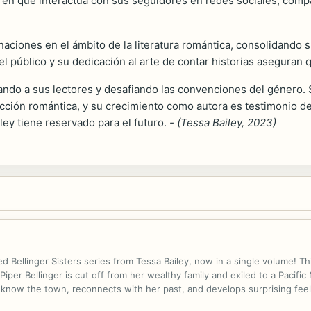
rma en que interactúa con sus seguidores en redes sociales, comp
naciones en el ámbito de la literatura romántica, consolidando 
el público y su dedicación al arte de contar historias aseguran
ndo a sus lectores y desafiando las convenciones del género. 
cción romántica, y su crecimiento como autora es testimonio de
ey tiene reservado para el futuro.
- (Tessa Bailey, 2023)
 Bellinger Sisters series from Tessa Bailey, now in a single volume! Thi
er Bellinger is cut off from her wealthy family and exiled to a Pacif
 know the town, reconnects with her past, and develops surprising fee
glamorous life she knew is what she truly wants. HOOK, LINE, AND SINK