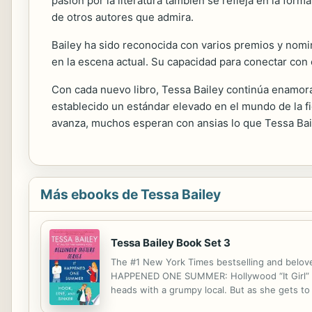
pasión por la literatura también se refleja en la fo
de otros autores que admira.
Bailey ha sido reconocida con varios premios y nomi
en la escena actual. Su capacidad para conectar con 
Con cada nuevo libro, Tessa Bailey continúa enamora
establecido un estándar elevado en el mundo de la fi
avanza, muchos esperan con ansias lo que Tessa Bail
Más ebooks de Tessa Bailey
Tessa Bailey Book Set 3
The #1 New York Times bestselling and beloved
HAPPENED ONE SUMMER: Hollywood “It Girl” Pip
heads with a grumpy local. But as she gets to
Taggart, Piper begins to wonder if the cold, 