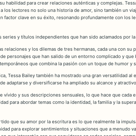
su habilidad para crear relaciones auténticas y complejas. Tessa
 a los lectores no solo una historia de amor, sino también un v
un factor clave en su éxito, resonando profundamente con los le
es series y títulos independientes que han sido aclamados por la
as relaciones y los dilemas de tres hermanas, cada una con su p
a de personajes que han salido de un entorno complicado y que 
temporáneos que combina la pasión con un toque de humor y si
ca, Tessa Bailey también ha mostrado una gran versatilidad al 
 adaptarse y diversificarse ha ampliado su alcance y atractivo
aje vívido y sus descripciones sensuales, lo que hace que cad
idad para abordar temas como la identidad, la familia y la supe
rtido que su amor por la escritura es lo que realmente la impu
idad para explorar sentimientos y situaciones que a menudo va