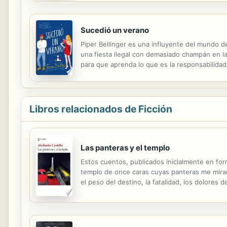
Sucedió un verano
Piper Bellinger es una influyente del mundo d
una fiesta ilegal con demasiado champán en la
para que aprenda lo que es la responsabilida
hermana.Piper no lleva ni cinco minutos en W
Libros relacionados de Ficción
Las panteras y el templo
Estos cuentos, publicados inicialmente en fo
templo de once caras cuyas panteras me miran
el peso del destino, la fatalidad, los dolores
tantear el doloroso tejido de la experiencia, p