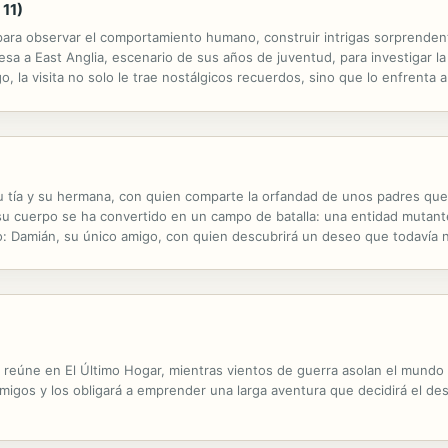
 11)
ara observar el comportamiento humano, construir intrigas sorprendent
sa a East Anglia, escenario de sus años de juventud, para investigar l
, la visita no solo le trae nostálgicos recuerdos, sino que lo enfrenta
que conviven en el lugar, además de encubiertos intereses por los bienes
su tía y su hermana, con quien comparte la orfandad de unos padres q
su cuerpo se ha convertido en un campo de batalla: una entidad mutante
io: Damián, su único amigo, con quien descubrirá un deseo que todavía 
igue un primer trabajo y con él la revelación de que el saqueo puede ser
 reúne en El Último Hogar, mientras vientos de guerra asolan el mundo
migos y los obligará a emprender una larga aventura que decidirá el de