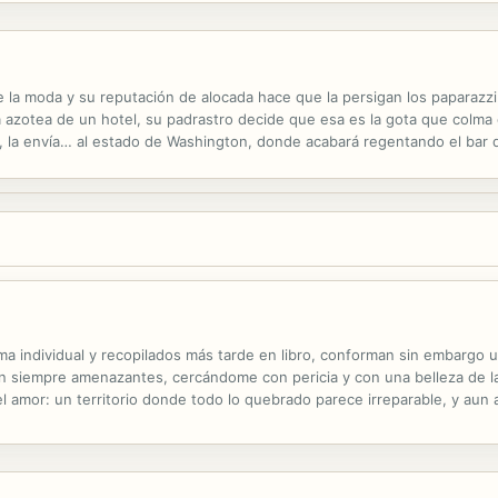
e la moda y su reputación de alocada hace que la persigan los paparazzi
 azotea de un hotel, su padrastro decide que esa es la gota que colma 
d, la envía… al estado de Washington, donde acabará regentando el bar 
estport cuando conoce a Brendan, un corpulento y barbudo capitán de b
rma individual y recopilados más tarde en libro, conforman sin embargo
 siempre amenazantes, cercándome con pericia y con una belleza de la 
 del amor: un territorio donde todo lo quebrado parece irreparable, y aun
or comprobar y testificar. Pero debo confesar mi especial fascinación por