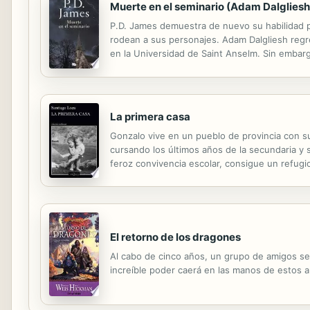
Muerte en el seminario (Adam Dalgliesh
P.D. James demuestra de nuevo su habilidad p
rodean a sus personajes. Adam Dalgliesh regre
en la Universidad de Saint Anselm. Sin embargo
relaciones entre los religiosos y profesores 
La primera casa
Gonzalo vive en un pueblo de provincia con 
cursando los últimos años de la secundaria y 
feroz convivencia escolar, consigue un refug
de la disciplina férrea de su tía: por eso cons
El retorno de los dragones
Al cabo de cinco años, un grupo de amigos se
increíble poder caerá en las manos de estos a