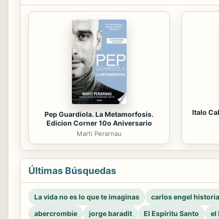
Italo Ca
Pep Guardiola. La Metamorfosis.
Edicion Corner 10o Aniversario
Marti Perarnau
Últimas Búsquedas
La vida no es lo que te imaginas
carlos engel histori
abercrombie
jorge baradit
El Espiritu Santo
el