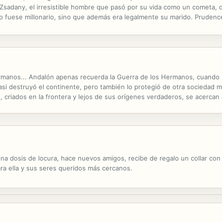
e Zsadany, el irresistible hombre que pasó por su vida como un cometa, 
o fuese millonario, sino que además era legalmente su marido. Prudence
abía entre los dos pronto se consumiría... sin embargo, pronto se vería
manos... Andalón apenas recuerda la Guerra de los Hermanos, cuando la
casi destruyó el continente, pero también lo protegió de otra sociedad
criados en la frontera y lejos de sus orígenes verdaderos, se acercan 
ultos, comienzan a comprender el alcance de su propio potencial. Cada 
na dosis de locura, hace nuevos amigos, recibe de regalo un collar con
para ella y sus seres queridos más cercanos.