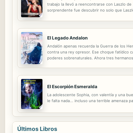
trabajo la llevó a reencontrarse con Laszlo d
sorprendente fue descubrir no solo que Laszl
podía luchar, pero pensaba que la pasión que h
El Legado Andalon
Andalón apenas recuerda la Guerra de los Her
contra una rey opresor. Ese choque fatídico 
poderes sobrenaturales. Ahora tres hermanos, 
medida que se exponen las mentiras de los ad
El Escorpión Esmeralda
La adolescente Sophia, con valentía y una bue
le falta nada... incluso una terrible amenaza 
Últimos Libros