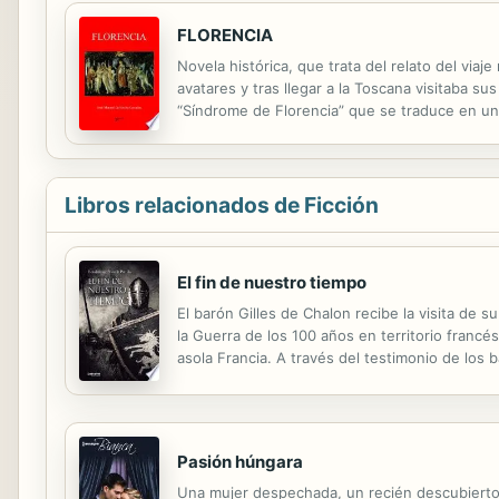
FLORENCIA
Novela histórica, que trata del relato del viaj
avatares y tras llegar a la Toscana visitaba 
“Síndrome de Florencia” que se traduce en un
expuesto a obras de arte especialmente cuand
Libros relacionados de Ficción
El fin de nuestro tiempo
El barón Gilles de Chalon recibe la visita de
la Guerra de los 100 años en territorio franc
asola Francia. A través del testimonio de los
las vidas de hombres y mujeres que creen esta
Pasión húngara
Una mujer despechada, un recién descubierto 