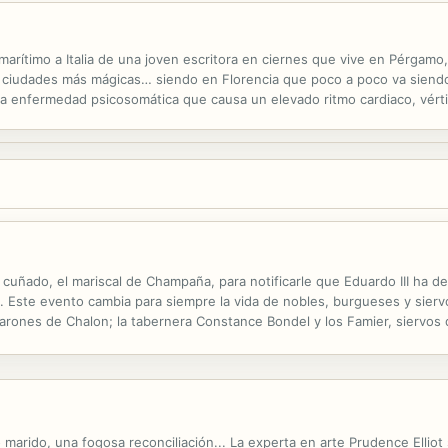
e marítimo a Italia de una joven escritora en ciernes que vive en Pérgamo
sus ciudades más mágicas… siendo en Florencia que poco a poco va siend
a enfermedad psicosomática que causa un elevado ritmo cardiaco, vérti
o estas son particularmente bellas y están expuestas en gran...
 su cuñado, el mariscal de Champaña, para notificarle que Eduardo III h
és. Este evento cambia para siempre la vida de nobles, burgueses y sierv
 barones de Chalon; la tabernera Constance Bondel y los Famier, siervo
r viviendo el fin de los tiempos. Al menos, del mundo que conocían....
marido, una fogosa reconciliación... La experta en arte Prudence Ell