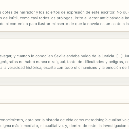
las dotes de narrador y los aciertos de expresión de este escritor. No qu
de inútil, como casi todos los prólogos, irrite al lector anticipándole l
modo al contenido para ilustrar mi aserto de que la novela es un canto 
a no es eseñcialmente esto mismo: un canto a la...
vegar, y cuando lo conocí en Sevilla andaba huido de la justicia. [...] J
 geógrafos no habrá nunca otra igual, tanto de dificultades y peligros,
o a la veracidad histórica; escrita con todo el dinamismo y la emoción de
undo, narrado por un joven marinero que participó en la...
conocimiento, opta por la historia de vida como metodología cualitativa
digma más inmediato, el cualitativo, y, dentro de este, la investigación 