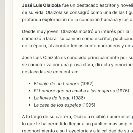
José Luis Olaizola
fue un destacado escritor y noveli
de su vida, Olaizola se consagró como una de las figu
profunda exploración de la condición humana y los d
Desde muy joven, Olaizola mostró un interés por la li
comenzó a labrar su camino como escritor, publicand
de la época, al abordar temas contemporáneos y uni
José Luis Olaizola es conocido principalmente por sus
se caracteriza por una prosa clara, directa y emocion
destacadas se encuentran:
El viaje de un hombre
(1962)
El hombre que no amaba a las mujeres
(1976)
La lluvia de fuego
(1986)
La casa de los espejos
(1995)
A lo largo de su carrera, Olaizola recibió numerosos
lo que le ha permitido llegar a un público más ampli
reconocimiento a su trayectoria y a la calidad de su o