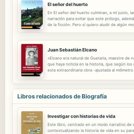
El señor del huerto
En El señor del huerto culminan, a mi juicio, 
narración para evitar que este prólogo, además 
de la ficción. Pero sí quiero aludir de algún 
sospechar si toda la obra narrativa de Olaizol
Juan Sebastián Elcano
«Elcano era natural de Guetaria, maestre de na
que haya noticia en la historia, que según los
esta extraordinaria obra -ajustada al milímetr
que el relato del primer viaje alrededor del m
Libros relacionados de Biografía
Investigar con historias de vida
Este libro, centrado en un modo narrativo de 
contextualizando la historia de vida en su para