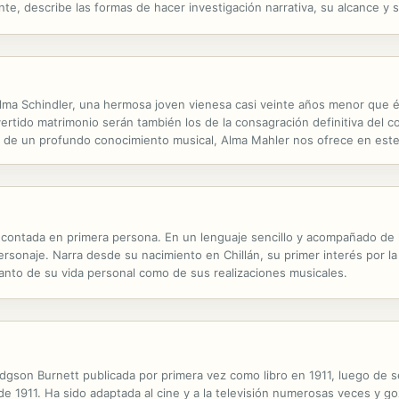
te, describe las formas de hacer investigación narrativa, su alcance y 
dica un apartado a distintas cuestiones que preocupan a la hora de investi
a Schindler, una hermosa joven vienesa casi veinte años menor que él,
tido matrimonio serán también los de la consagración definitiva del compo
de un profundo conocimiento musical, Alma Mahler nos ofrece en este li
co de la Viena fin-de-siècle. Sus recuerdos, que se inician con su...
u, contada en primera persona. En un lenguaje sencillo y acompañado de 
ersonaje. Narra desde su nacimiento en Chillán, su primer interés por l
s tanto de su vida personal como de sus realizaciones musicales.
dgson Burnett publicada por primera vez como libro en 1911, luego de se
 1911. Ha sido adaptada al cine y a la televisión numerosas veces y go