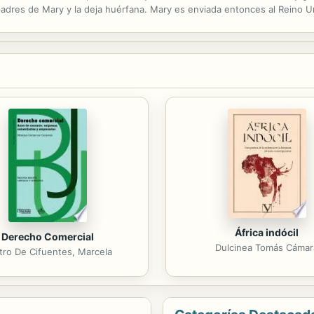
dres de Mary y la deja huérfana. Mary es enviada entonces al Reino Uni
ermo, en una lujosa mansión de Yorkshire, en la que viven sumidos en 
África indócil
Derecho Comercial
Dulcinea Tomás Cámar
tro De Cifuentes, Marcela