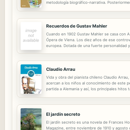
metodología biográfico-narrativa. Posteriormen
historias de vida (life history). Para ello, de
Recuerdos de Gustav Mahler
Cuando en 1902 Gustav Mahler se casa con Alm
Ópera de Viena. Los diez años de ese controver
europea. Dotada de una fuerte personalidad y 
públicos y fragilidades privadas, del gran músi
Claudio Arrau
Vida y obra del pianista chileno Claudio Arra
acercan a los niños al conocimiento de este p
partida a Alemania y así, los principales hito
El jardín secreto
El jardín secreto es una novela de Frances Ho
Magazine, entre noviembre de 1910 y agosto de