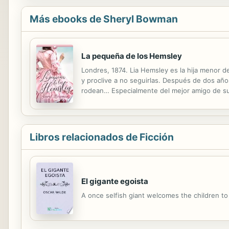
Más ebooks de Sheryl Bowman
La pequeña de los Hemsley
Londres, 1874. Lia Hemsley es la hija menor de
y proclive a no seguirlas. Después de dos año
rodean… Especialmente del mejor amigo de su 
Hampshire, los asuntos del marquesado, y cie
Libros relacionados de Ficción
El gigante egoista
A once selfish giant welcomes the children to