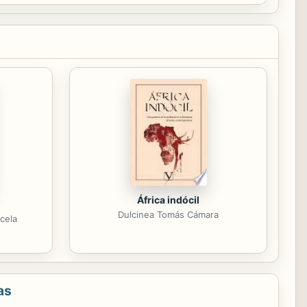
África indócil
Dulcinea Tomás Cámara
cela
as