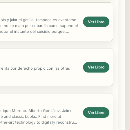
la y jalar el gatillo, tampoco es aventarse
Ver Libro
“Uno no se mata por cobardía como supone el
utor el instante del suicidio porque,
Ver Libro
arenta por derecho propio con las otras
Enrique Moreno. Alberto González. Jaime
Ver Libro
re and classic books. Find more at
he-art technology to digitally reconstruct
erfection in the...