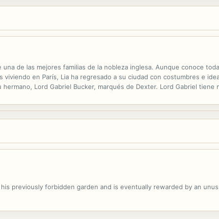
 una de las mejores familias de la nobleza inglesa. Aunque conoce todas
s viviendo en París, Lia ha regresado a su ciudad con costumbres e idea
hermano, Lord Gabriel Bucker, marqués de Dexter. Lord Gabriel tiene 
rtos secretos del pasado que amenazan con convertirse en un escándal
 his previously forbidden garden and is eventually rewarded by an unusua