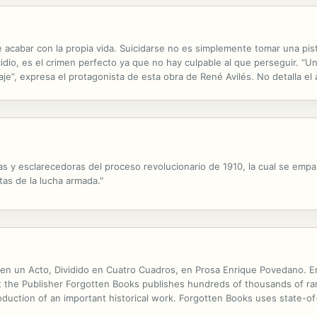
acabar con la propia vida. Suicidarse no es simplemente tomar una pisto
cidio, es el crimen perfecto ya que no hay culpable al que perseguir. 
je”, expresa el protagonista de esta obra de René Avilés. No detalla el a
ombre, a menos que éste así lo quiera y por que, finalmente, el ...
cas y esclarecedoras del proceso revolucionario de 1910, la cual se emp
tas de la lucha armada."
a en un Acto, Dividido en Cuatro Cuadros, en Prosa Enrique Povedano. 
ut the Publisher Forgotten Books publishes hundreds of thousands of ra
ction of an important historical work. Forgotten Books uses state-of-t
 repairing imperfections present in the aged copy. In rare cases, an imp