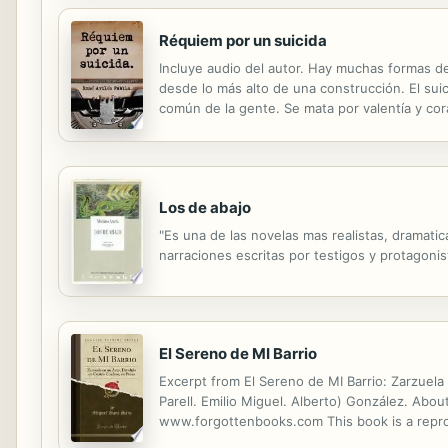
Réquiem por un suicida
Incluye audio del autor. Hay muchas formas de 
desde lo más alto de una construcción. El sui
común de la gente. Se mata por valentía y cora
afirma, nadie tiene derecho a ver morir a un h
Los de abajo
"Es una de las novelas mas realistas, dramati
narraciones escritas por testigos y protagonis
El Sereno de MI Barrio
Excerpt from El Sereno de MI Barrio: Zarzuel
Parell. Emilio Miguel. Alberto) González. Abo
www.forgottenbooks.com This book is a reprodu
the work, preserving the original format whilst