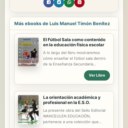
Más ebooks de Luis Manuel Timón Benítez
El Fútbol Sala como contenido
en la educación física escolar
A lo largo del libro mostraremos
cómo enseñar el fútbol sala dentro
de la Enseñanza Secundaria
Obligatoria y en el Bachillerato,
Ver Libro
analizando las diferentes estrategias
metodológicas posibles para su
desarrollo. Responderemos a la
cuestión ¿Cómo enseñar el fútbol
La orientación académica y
sala? Pasaremos también por el
profesional en la E.S.O.
papel de las alumnas en este
concepto de deporte de equipo,
La presente obra del Sello Editorial
donde el alumno siempre ha sido el
WANCEULEN EDUCACIÓN,
actor principal, Nuestra intención
pertenece a una colección que
como docentes sobre las chicas es
ofrece contenidos dirigidos al