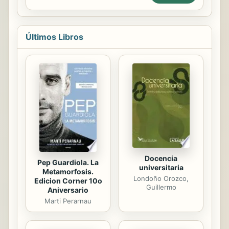
mejor de lo que puedas imaginar. En
el campus todos los bailarines
reciben clases de profesores muy
Últimos Libros
TOP y se preparan para el reto final.
La guerra de equipos está
asegurada, por eso Alexia tendrá
que darlo todo para lograr que su
equipo gane. ¡La ayuda de Brenda y
Rita será esencial! ¿Crees que lo
conseguirán? ¡No te pierdas las
nuevas aventuras de ALEXIA'S
WORLD.
Docencia
Pep Guardiola. La
universitaria
Metamorfosis.
Londoño Orozco,
Edicion Corner 10o
Guillermo
Aniversario
Marti Perarnau