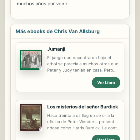
muchos años por venir.
Más ebooks de Chris Van Allsburg
Jumanji
El juego que encontraron bajo el
arbol se parecia a muchos otros que
Peter y Judy tenian en casa. Pero
estaban aburridos e inquietos, en
Ver Libro
busca de algo interesante que hacer
y pensaron que podian intentar con
Jumanji. No sabian, cuando vieron el
simple tablero, que se precipitarian
Los misterios del señor Burdick
an a la aventura mas increible de su
vida. Cual es el limite entre la
Hace treinta a os lleg un se or a la
realidad y la fantasia cuando
oficina de Peter Wenders, present
jugamos? Descubre las reglas con el
ndose como Harris Burdick. Le cont
libro que dio origen a la pelicula.
que hab a escrito catorce cuentos y