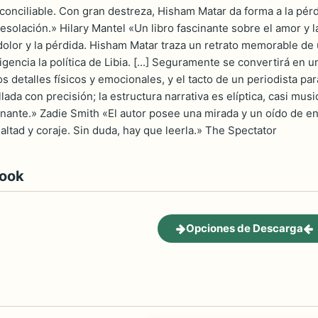
conciliable. Con gran destreza, Hisham Matar da forma a la pérdi
desolación.» Hilary Mantel «Un libro fascinante sobre el amor 
dolor y la pérdida. Hisham Matar traza un retrato memorable de u
ligencia la política de Libia. [...] Seguramente se convertirá en 
os detalles físicos y emocionales, y el tacto de un periodista par
lada con precisión; la estructura narrativa es elíptica, casi mu
nante.» Zadie Smith «El autor posee una mirada y un oído de eno
ealtad y coraje. Sin duda, hay que leerla.» The Spectator
book
Opciones de Descarga