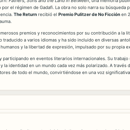
urn: Fathers, Sons and the Land in Between
, una memoria public
o por el régimen de Gadafi. La obra no solo narra su búsqueda 
nencia.
The Return
recibió el
Premio Pulitzer de No Ficción
en 2
rauma.
umerosos premios y reconocimientos por su contribución a la li
 traducido a varios idiomas y ha sido incluido en diversas antol
humanos y la libertad de expresión, impulsado por su propia exp
y participando en eventos literarios internacionales. Su trabajo
y la identidad en un mundo cada vez más polarizado. A través 
ores de todo el mundo, convirtiéndose en una voz significativa