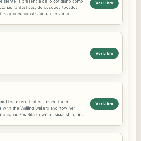
 se siente la presencia de lo cotidiano como
Ver Libro
istorias fantásticas, de bosques tocados
ertera que ha construido un universo
Ver Libro
e, and the music that has made them
Ver Libro
s with the Wailing Wailers and how her
r emphasizes Rita's own musicianship, first
egacy he began.