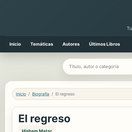
Tu
Inicio
Temáticas
Autores
Últimos Libros
Buscar libros
Inicio
Biografía
El regreso
El regreso
Hisham Matar