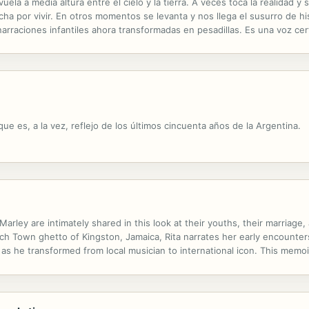
ela a media altura entre el cielo y la tierra. A veces toca la realidad y
cha por vivir. En otros momentos se levanta y nos llega el susurro de h
s narraciones infantiles ahora transformadas en pesadillas. Es una voz c
resenta la Editorial EAFIT en la colección Debajo de las estrellas es ...
 que es, a la vez, reflejo de los últimos cincuenta años de la Argentina.
arley are intimately shared in this look at their youths, their marriag
ch Town ghetto of Kingston, Jamaica, Rita narrates her early encounter
s he transformed from local musician to international icon. This memoi
 I-Threes, and later her career after his death carrying on the musical l