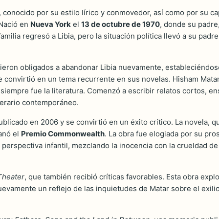
, conocido por su estilo lírico y conmovedor, así como por su ca
 Nació en
Nueva York
el
13 de octubre de 1970
, donde su padre,
milia regresó a Libia, pero la situación política llevó a su pad
e vieron obligados a abandonar Libia nuevamente, estableciéndo
se convirtió en un tema recurrente en sus novelas. Hisham Mata
iempre fue la literatura. Comenzó a escribir relatos cortos, en
iterario contemporáneo.
publicado en 2006 y se convirtió en un éxito crítico. La novela, 
anó el
Premio Commonwealth
. La obra fue elogiada por su pro
la perspectiva infantil, mezclando la inocencia con la crueldad d
heater
, que también recibió críticas favorables. Esta obra expl
uevamente un reflejo de las inquietudes de Matar sobre el exili