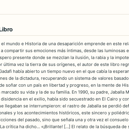
Libro
n el mundo e Historia de una desaparición emprende en este rel
a a compartir sus emociones más íntimas, desde las luminosas e
spero presente donde se mezclan la ilusión, la rabia y la impot
 última vez la tierra de sus orígenes, el autor de este libro reg
adafi había abierto un tiempo nuevo en el que cabía la espera
es de la dictadura, recuperando un sistema de valores basado en
de soñar con un país en libertad y progreso, en la mente de His
marcado su vida y la de su familia. En 1990, su padre, Jaballa 
a disidencia en el exilio, había sido secuestrado en El Cairo y co
e llegaban se interrumpieron: el rastro de Jaballa se perdió de
ales y los acontecimientos históricos, este sincero y poliédrico
icciones del pasado, sino que señala una y otra vez el consuelo 
. La crítica ha dicho... «¡Brillante! [...] El relato de la búsqueda 