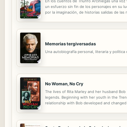
En los cuentos de Triunfo Arciniegas una voz vu
un esfuerzo sin fin de los personajes en su lu
por la imaginación, de historias salidas de la
literario de ricas facetas. Esta selección que p
Memorias tergiversadas
Una autobiografía personal, literaria y política
No Woman, No Cry
The lives of Rita Marley and her husband Bob M
legends. Beginning with her youth in the Tren
relationship with Bob developed and changed a
as part of Bob Marley's backing vocalists, the