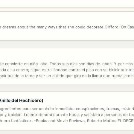
h dreams about the many ways that she could decorate Clifford! On Easter
se convierte en niña-loba. Todos sus días son días de lobos. Y por más
a a su cuarto; sigue estrellándose contra el piso con su bicicleta inten
píritus de la tarde y ser un aullido que gira en la llanta que rueda jard
o tu estómago se vacía porque no siempre te gusta estar sola. Un ...
nillo del Hechicero)
edientes para ser un éxito inmediato: conspiraciones, tramas, misterio
o y traición. Lo entretendrá durante horas y satisfará a personas de 
l género fantástico». -Books and Movie Reviews, Roberto Mattos EL DEC
ERO, qu empieza con LA SENDA DE LOS HÉROES (Libro#1). En EL DECRE