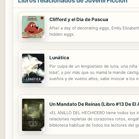
Libros relacionados de Juvenil Ficción
Clifford y el Dia de Pascua
After a day of decorating eggs, Emily Elizabet
hidden eggs.
Lunática
Por culpa de un lengüetazo de luna, una niña 
loba", y por más que su mamá la mande castigad
sueños y de vuelos altos, sabe invocar a los es
cuando te pica una abeja en el brazo, o cuand
Un Mandato De Reinas (Libro #13 De El A
«EL ANILLO DEL HECHICERO tiene todos los ingr
relaciones repletas de corazones rotos, engañ
biblioteca habitual de todos los lectores de
serie de best-sellers EL ANILLO DEL HECHIC