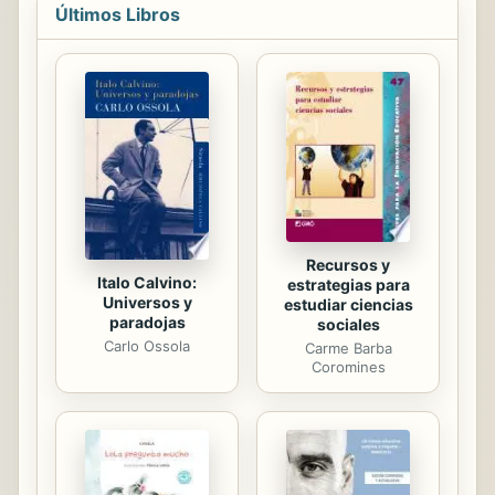
Últimos Libros
• Analizar tus hábitos diarios y
determinar si benefician u
obstaculizan tu concentración •
Determinar una estrategia adaptada
a tu entorno para mejorar tu
capacidad de concentración SOBRE
en50MINUTOS.ES | Coaching
en50MINUTOS.ES te ofrece las
claves para sacar el...
Recursos y
Italo Calvino:
estrategias para
Universos y
estudiar ciencias
paradojas
sociales
Carlo Ossola
Carme Barba
Coromines