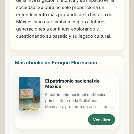
de la investigación histórica y su impacto en la
sociedad. Su obra no solo proporciona un
entendimiento más profundo de la historia de
México, sino que también inspira a futuras
generaciones a continuar explorando y
cuestionando su pasado y su legado cultural.
Más ebooks de Enrique Florescano
El patrimonio nacional de
México
El patrimonio nacional de México,
primer título de la Biblioteca
Mexicana, presenta un análisis de la
situación patrimonial del país al cierre
del siglo XX. Este primer volumen
Ver Libro
contiene inicialmente estudios sobre
la formación histórica de la