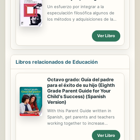
Un esfuerzo por integrar a la
especulación filosófica algunos de
los métodos y adquisiciones de la
medicina, contribuyendo a la
renovación de conceptos
Ver Libro
metodológicos en la historia de la
ciencia. Cada ciencia tiene su
aspecto, su ritmo y su temporalidad
específica. Lo importante es
Libros relacionados de Educación
reconocer, a través de la sucesión
de las teorías, la persistencia del
problema.
Octavo grado: Guía del padre
para el éxito de su hijo (Eighth
Grade Parent Guide for Your
Child's Success) (Spanish
Version)
With this Parent Guide written in
Spanish, get parents and teachers
working together to increase
student achievement. This helpful
Ver Libro
guide allows Spanish-speaking