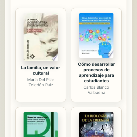
huella, tal vez indeleble, en las
mentes de sus lectoras y lectores,
que aprendieron y se sorprendieron
con estos retratos a veces festivos y
otras veces dramáticos. Se realizó la
presente selección en base a un
criterio fundamental que parece,...
Cómo desarrollar
La familia, un valor
procesos de
cultural
aprendizaje para
María Del Pilar
estudiantes
Zeledón Ruiz
Carlos Blanco
Valbuena