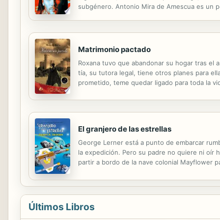
subgénero. Antonio Mira de Amescua es un poe
Enmarcado en el Siglo de Oro Español, su obra 
Matrimonio pactado
Roxana tuvo que abandonar su hogar tras el a
tía, su tutora legal, tiene otros planes para
prometido, teme quedar ligado para toda la vi
concederle, sin estar obligado, tiempo para qu
El granjero de las estrellas
George Lerner está a punto de embarcar rumbo
la expedición. Pero su padre no quiere ni oír
partir a bordo de la nave colonial Mayflower 
Últimos Libros