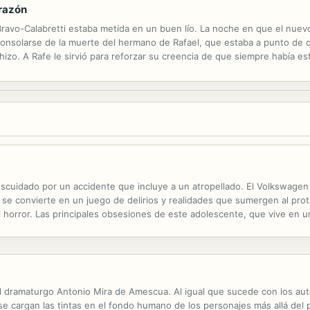
orazón
ravo-Calabretti estaba metida en un buen lío. La noche en que el nuev
 consolarse de la muerte del hermano de Rafael, que estaba a punto de 
 hizo. A Rafe le sirvió para reforzar su creencia de que siempre había e
 consolación, sino el hombre al que había entregado su corazón. Pero t
descuidado por un accidente que incluye a un atropellado. El Volkswage
 y se convierte en un juego de delirios y realidades que sumergen al p
 el horror. Las principales obsesiones de este adolescente, que vive en un
a en un extraño viaje y resolver la misteriosa desaparición de la mujer.
del dramaturgo Antonio Mira de Amescua. Al igual que sucede con los au
se cargan las tintas en el fondo humano de los personajes más allá del p