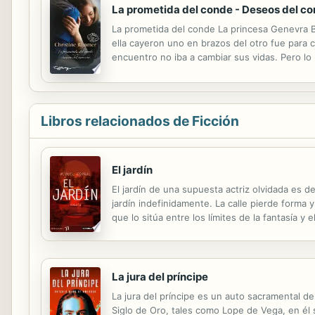
La prometida del conde - Deseos del c
La prometida del conde La princesa Genevra B
ella cayeron uno en brazos del otro fue para
encuentro no iba a cambiar sus vidas. Pero lo
darse cuenta de que Rafe no era un premio de
Libros relacionados de Ficción
El jardín
El jardín de una supuesta actriz olvidada es 
jardín indefinidamente. La calle pierde forma
que lo sitúa entre los límites de la fantasía y
carretera, son las cartas de su madre embarcad
La jura del príncipe
La jura del príncipe es un auto sacramental 
Siglo de Oro, tales como Lope de Vega, en él 