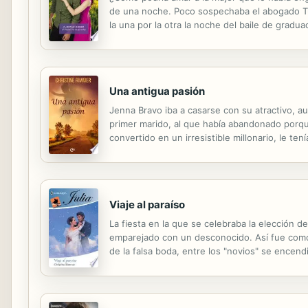
de una noche. Poco sospechaba el abogado Tu
la una por la otra la noche del baile de gradua
enamorada. Tucker sentía algo por la hermana d
Una antigua pasión
Jenna Bravo iba a casarse con su atractivo, a
primer marido, al que había abandonado porqu
convertido en un irresistible millonario, le t
ese tiempo aún deseaba el divorcio, Mack se 
Viaje al paraíso
La fiesta en la que se celebraba la elección d
emparejado con un desconocido. Así fue como 
de la falsa boda, entre los "novios" se encen
rumores decían que Justin sentía aversión por 