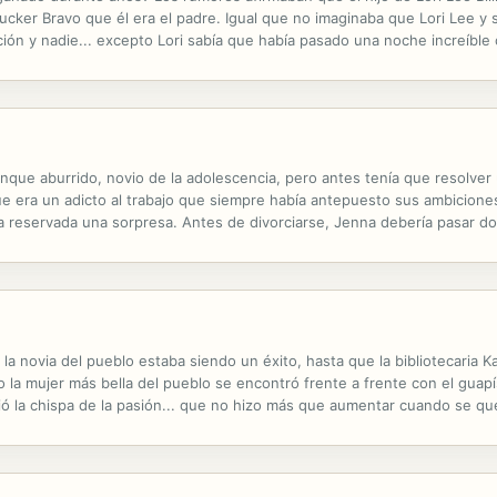
cker Bravo que él era el padre. Igual que no imaginaba que Lori Lee y
ción y nadie... excepto Lori sabía que había pasado una noche increíble 
e su novia de la adolescencia y adoraba a su hijito. Pero en cuanto...
unque aburrido, novio de la adolescencia, pero antes tenía que resolver
e era un adicto al trabajo que siempre había antepuesto sus ambicione
enía reservada una sorpresa. Antes de divorciarse, Jenna debería pasar d
lo concedería.
e la novia del pueblo estaba siendo un éxito, hasta que la bibliotecaria 
la mujer más bella del pueblo se encontró frente a frente con el guap
dió la chispa de la pasión... que no hizo más que aumentar cuando se qu
el magnate local Caleb Douglas, y Katie pertenecía al clan de los...