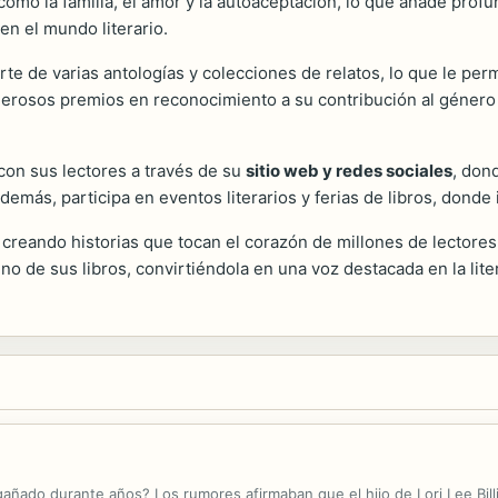
mo la familia, el amor y la autoaceptación, lo que añade profun
en el mundo literario.
 de varias antologías y colecciones de relatos, lo que le permit
umerosos premios en reconocimiento a su contribución al géner
con sus lectores a través de su
sitio web y redes sociales
, don
emás, participa en eventos literarios y ferias de libros, donde
creando historias que tocan el corazón de millones de lectores
uno de sus libros, convirtiéndola en una voz destacada en la l
añado durante años? Los rumores afirmaban que el hijo de Lori Lee Bill