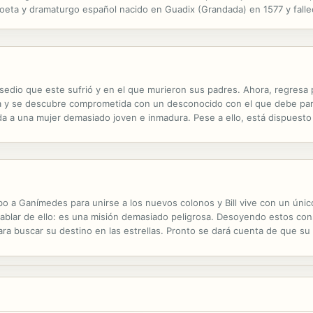
ta y dramaturgo español nacido en Guadix (Grandada) en 1577 y fallec
teatral entronca directamente con el auto sacramental, la comedia religi
sedio que este sufrió y en el que murieron sus padres. Ahora, regresa
 ella y se descubre comprometida con un desconocido con el que debe par
da a una mujer demasiado joven e inmadura. Pese a ello, está dispuesto 
e se aclimate a su nueva vida. Y cuando, al fin, parece que todo empiez
 a Ganímedes para unirse a los nuevos colonos y Bill vive con un único
 hablar de ello: es una misión demasiado peligrosa. Desoyendo estos con
para buscar su destino en las estrellas. Pronto se dará cuenta de que 