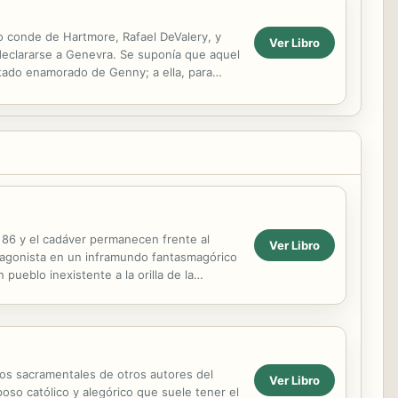
o conde de Hartmore, Rafael DeValery, y
Ver Libro
declararse a Genevra. Se suponía que aquel
stado enamorado de Genny; a ella, para
enía que...
n 86 y el cadáver permanecen frente al
Ver Libro
rotagonista en un inframundo fantasmagórico
 pueblo inexistente a la orilla de la
..
tos sacramentales de otros autores del
Ver Libro
oso católico y alegórico que suele tener el