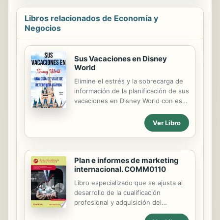
Libros relacionados de Economía y
Negocios
Sus Vacaciones en Disney
World
Elimine el estrés y la sobrecarga de
información de la planificación de sus
vacaciones en Disney World con esta
guía fácil de leer que pone una visión
general rápida pero completa al
Ver Libro
alcance de su mano. - Conozca las
ventajas y desventajas de alojarse en
propiedades propiedad de Disney
frente a alojamientos ubicados fuera
Plan e informes de marketing
internacional. COMM0110
del parque y compare precios. -
Descubra cómo ahorrar dinero en
Libro especializado que se ajusta al
alimentos y bebidas mientras dedica
desarrollo de la cualificación
más tiempo a disfrutar del parque. -
profesional y adquisición del
Descubra cómo acortar sus tiempos
certificado de profesionalidad
de espera en los recorridos más