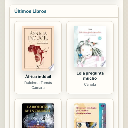
Crisis fue por Rebasamiento y no de
Competitividad, que la Guerra de las
Últimos Libros
Supercuentas o Guerra del Pasivo
originó un millón de parados, que la
oferta monetaria ?per se? no es
inflacionaria, que la liberalización de
los tipos de interés y de la banca fue
perjudición para la sociedad y para la
propia banca. Propone la Tasa de
Interés Prevaleciente, la...
Lola pregunta
África indócil
mucho
Dulcinea Tomás
Canela
Cámara