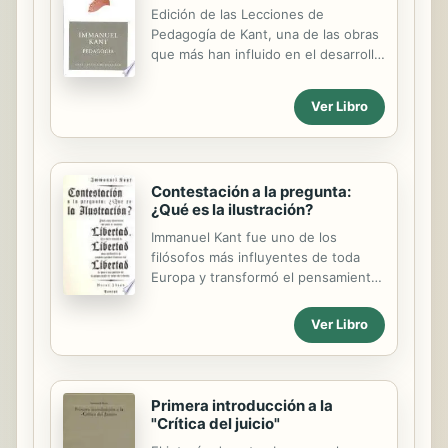
Edición de las Lecciones de
Pedagogía de Kant, una de las obras
que más han influido en el desarrollo
del pensamiento pedagógico
moderno. Se complementa con
Ver Libro
diversos textos del mismo autor
sobre la materia.
Contestación a la pregunta:
¿Qué es la ilustración?
Immanuel Kant fue uno de los
filósofos más influyentes de toda
Europa y transformó el pensamiento
occidental con sus análisis de la
razón y la naturaleza de la realidad.
Ver Libro
En estos escritos examina el
progreso humano, la civilización, la
moral y por qué, para ser
verdaderamente ilustrados, debemos
Primera introducción a la
tener la libertad y el coraje de utilizar
"Crítica del juicio"
nuestro propio intelecto. GREAT