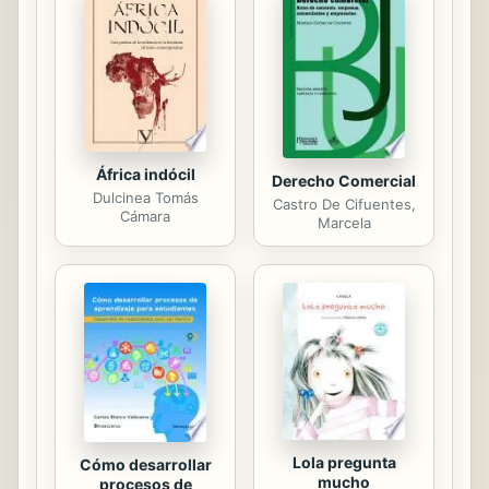
ciencia social de la diferencia —la
antropología cultural— y atentos a la
problemática actual, se señalan cinco
grandes núcleos de generación y
vivencia...
África indócil
Derecho Comercial
Dulcinea Tomás
Castro De Cifuentes,
Cámara
Marcela
Lola pregunta
Cómo desarrollar
mucho
procesos de