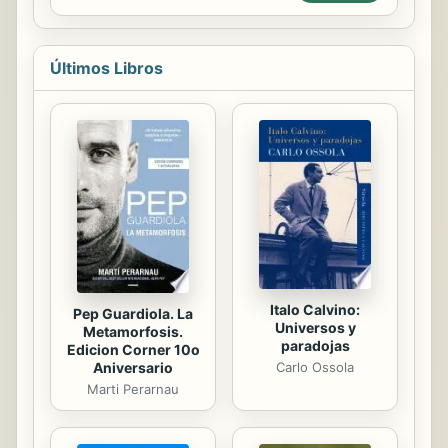
preferidas: el templo y la casa." A
partir de este planteamiento, Laura
Mercader nos ofrece, por primera
Últimos Libros
vez, una edición crítica global del
legado escrito-con algunos textos
todavía inéditos-de uno de los
mayores arquitectos del siglo XX,
una lectura fiable y genuina de los
originales manuscritos o
mecanografiados y un trabajo tan
exhaustivo como necesario de
documentación. El resultado...
Italo Calvino:
Pep Guardiola. La
Universos y
Metamorfosis.
paradojas
Edicion Corner 10o
Aniversario
Carlo Ossola
Marti Perarnau