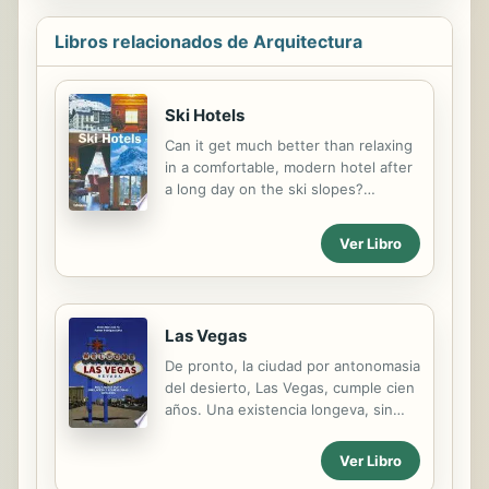
Libros relacionados de Arquitectura
Ski Hotels
Can it get much better than relaxing
in a comfortable, modern hotel after
a long day on the ski slopes?
Whether you're a beginner learning
on the bunny slope, an ex-Olympian
Ver Libro
reliving his glory days, or a non-skier
who enjoys sipping rum toddies in
the lodge, you'll find the perfect
place for a winter get-away in this
Las Vegas
comprehensive, beautifully
illustrated book. Designed to suit
De pronto, la ciudad por antonomasia
every taste, "Ski Hotels serves as an
del desierto, Las Vegas, cumple cien
illustrated guide to the best resorts
años. Una existencia longeva, sin
in Europe, North and South America,
duda, para un non-place que brotó
Australia, and Japan, Includes an
casi accidentalmente en unos
Ver Libro
introduction and informative
parajes tan inhóspitos y vacíos como