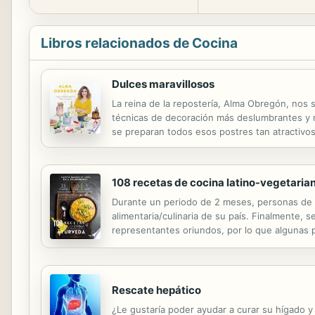
Libros relacionados de Cocina
Dulces maravillosos
La reina de la repostería, Alma Obregón, nos 
técnicas de decoración más deslumbrantes y m
se preparan todos esos postres tan atractivos 
de cerca de qué está hecha la tarta! En Dulce
108 recetas de cocina latino-vegetari
Durante un periodo de 2 meses, personas de di
alimentaria/culinaria de su país. Finalmente, 
representantes oriundos, por lo que algunas p
pudieron recopilar lograron representar 5 rec
Rescate hepático
¿Le gustaría poder ayudar a curar su hígado y e