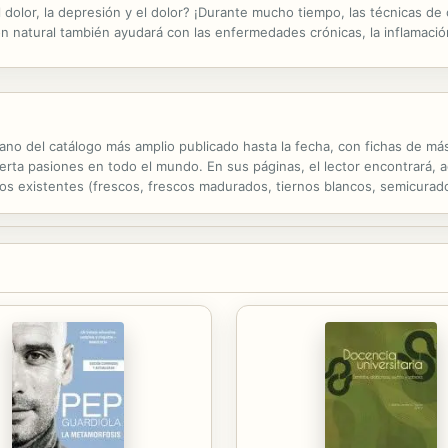
 dolor, la depresión y el dolor? ¡Durante mucho tiempo, las técnicas de c
ión natural también ayudará con las enfermedades crónicas, la inflamació
eral, ¡y mucho más! Presentamos los...
ano del catálogo más amplio publicado hasta la fecha, con fichas de má
rta pasiones en todo el mundo. En sus páginas, el lector encontrará, a
ipos existentes (frescos, frescos madurados, tiernos blancos, semicura
uesos referenciados. Este libro le hará ampliar su elección la próxima 