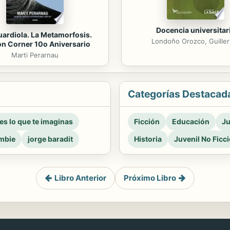
Docencia universitar
ardiola. La Metamorfosis.
Londoño Orozco, Guille
on Corner 10o Aniversario
Marti Perarnau
Categorías Destacad
 es lo que te imaginas
Ficción
Educación
Ju
mbie
jorge baradit
Historia
Juvenil No Ficc
Libro Anterior
Próximo Libro