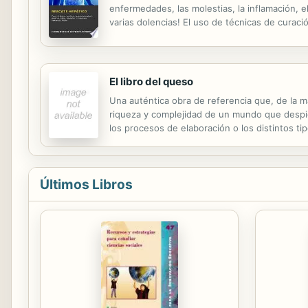
enfermedades, las molestias, la inflamación, el
varias dolencias! El uso de técnicas de curac
energía, la concentración, la felicidad en gen
El libro del queso
Una auténtica obra de referencia que, de la m
riqueza y complejidad de un mundo que despie
los procesos de elaboración o los distintos t
añadidos) o notas de cata de cada uno de los q
Últimos Libros