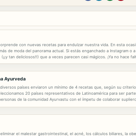
sorprende con nuevas recetas para endulzar nuestra vida. En esta ocasi
ás de moda del panorama actual. Si estás enganchado a Instagram o a 
(¡¡y tan deliciosos!!) que a veces parecen casi mágicos. ¡Ya no hace fal
s maravillosos, Alma Obregón te desvela paso a paso todas las...
ana Ayurveda
versos países enviaron un mínimo de 4 recetas que, según su criterio,
seleccionamos 20 países representativos de Latinoamérica para ser parte 
ersonas de la comunidad Ayurvastu con el ímpetu de colaborar suplieron 
etas para cada uno de los países carentes de coautores(as).
liminar el malestar gastrointestinal, el acné, los cálculos biliares, la o