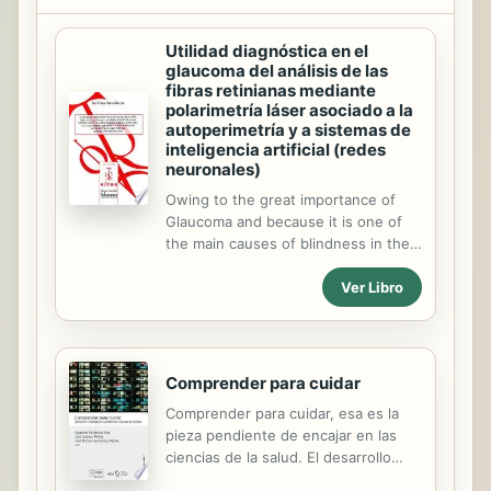
Utilidad diagnóstica en el
glaucoma del análisis de las
fibras retinianas mediante
polarimetría láser asociado a la
autoperimetría y a sistemas de
inteligencia artificial (redes
neuronales)
Owing to the great importance of
Glaucoma and because it is one of
the main causes of blindness in the
world, we are working to contribute
Ver Libro
a new help to obtain a diagnosis as
early as possible, an adequate
statistics and an early treatment for
Glaucoma, so that we could improve
the quality of life of persons who
Comprender para cuidar
suffer this problem. The persons
Comprender para cuidar, esa es la
who have been included in the
pieza pendiente de encajar en las
population sample were voluntarily
ciencias de la salud. El desarrollo
included and they came from
tecnológico, asentado en el
ophthalmic routine exams made in