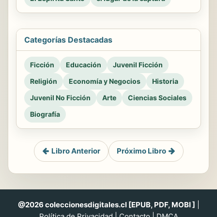
Categorías Destacadas
Ficción
Educación
Juvenil Ficción
Religión
Economía y Negocios
Historia
Juvenil No Ficción
Arte
Ciencias Sociales
Biografía
Libro Anterior
Próximo Libro
@2026 coleccionesdigitales.cl [EPUB, PDF, MOBI ]
|
Política de Privacidad
|
Contacto
|
DMCA