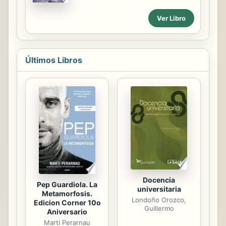
vilmente; así inicia un viaje que lo
llevará a recorrer América del Norte,
Ver Libro
hasta llegar a los límites del círculo
polar ártico; mas el viaje de Buck es
también espiritual: cuando es
secuestrado y obligado a cambiar su
Últimos Libros
cómoda y civilizada vida, Buck se
resiste, pero a medida que el clima,
el trato humano y el contexto se van
volviendo más agrestes, volverá al
espíritu de la manada a través de la
llamada a lo primitivo que resuena en
sus instintos: la llamada de lo salvaje.
Nueva...
Docencia
Pep Guardiola. La
universitaria
Metamorfosis.
Londoño Orozco,
Edicion Corner 10o
Guillermo
Aniversario
Marti Perarnau