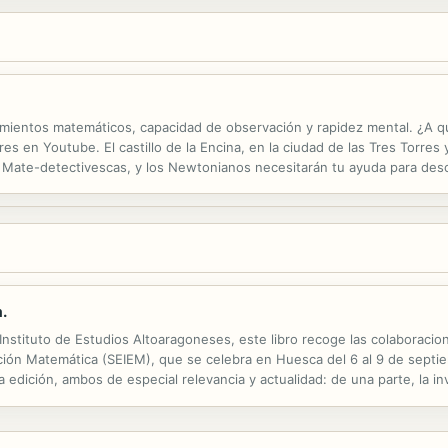
mientos matemáticos, capacidad de observación y rapidez mental. ¿A 
s en Youtube. El castillo de la Encina, en la ciudad de las Tres Torres
Mate-detectivescas, y los Newtonianos necesitarán tu ayuda para descu
e unirte a los detectives Carlota, Javi y Valeria y resolver todo tipo de re
.
 Instituto de Estudios Altoaragoneses, este libro recoge las colaboracio
ión Matemática (SEIEM), que se celebra en Huesca del 6 al 9 de septi
 edición, ambos de especial relevancia y actualidad: de una parte, la in
ta de formación del profesorado en los diferentes niveles educativos o