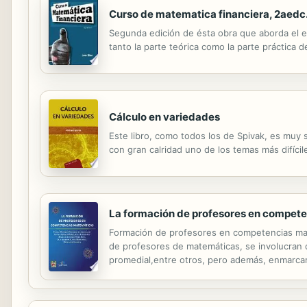
Curso de matematica financiera, 2aedc
Segunda edición de ésta obra que aborda el es
tanto la parte teórica como la parte práctica d
Cálculo en variedades
Este libro, como todos los de Spivak, es muy
con gran calridad uno de los temas más difícile
La formación de profesores en compet
Formación de profesores en competencias mat
de profesores de matemáticas, se involucran 
promedial,entre otros, pero además, enmarcand
mostrarle al profesor opciones didácticas alte