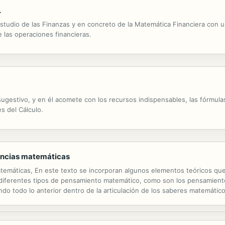
.
tudio de las Finanzas y en concreto de la Matemática Financiera con un
e las operaciones financieras.
 sugestivo, y en él acomete con los recursos indispensables, las fórmu
s del Cálculo.
encias matemáticas
emáticas, En este texto se incorporan algunos elementos teóricos que
diferentes tipos de pensamiento matemático, como son los pensamientos
o todo lo anterior dentro de la articulación de los saberes matemático
rnativas que pudiesen tener incidencia en losaprendizajes de los estudi