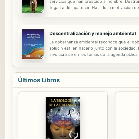
servicios que han prestado al hombre. Destron
llegan a desaparecer. Ha sido la motivación d
permanencia. Ha llegado la hora de rendir un
Descentralización y manejo ambiental
La gobernanza ambiental reconoce que el gobi
solucin esti en hacerlo junto con la sociedad.
involucrarse en los temas de la agenda pblica
civiles de una sociedad. Este proceso implica 
Últimos Libros