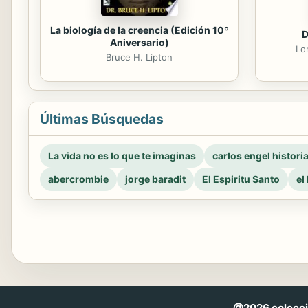
La biología de la creencia (Edición 10º
D
Aniversario)
Lo
Bruce H. Lipton
Últimas Búsquedas
La vida no es lo que te imaginas
carlos engel histori
abercrombie
jorge baradit
El Espiritu Santo
el
@2026 coleccio