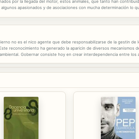
ados por la llegada del motor, estos animales, que tanto han contribuid
e algunos apasionados y de asociaciones con mucha determinación lo que
 homenaje a las razas de asnos reconocidas, que en tiempos pasados han
erno no es el nico agente que debe responsabilizarse de la gestin de 
 Este reconocimiento ha generado la aparicin de diversos mecanismos de 
 ambiental. Gobernar consiste hoy en crear interdependencia entre los ac
el fortalecimiento de las capacidades regionales para definir sus propia