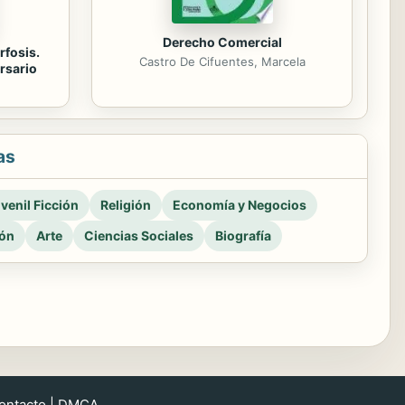
Derecho Comercial
rfosis.
Castro De Cifuentes, Marcela
rsario
as
venil Ficción
Religión
Economía y Negocios
ión
Arte
Ciencias Sociales
Biografía
ontacto
|
DMCA