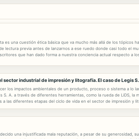
a es una cuestión ética básica que va mucho más allá de los tópicos ha
 de lectura previa antes de lanzarnos a ese ruedo donde casi todo el mu
 escritores que han dado forma a nuestra conciencia actual respecto a 
ora, como de defensa y cuidado? La presente antología de textos breves
el sector industrial de impresión y litografía. El caso de Legis S.
ocer los impactos ambientales de un producto, proceso o sistema a lo larg
is S. A. a través de diferentes herramientas, como la rueda de LiDS, la 
os a las diferentes etapas del ciclo de vida en el sector de impresión y 
o colombiano sobre su implementación, esta guía permite...
ecido una injustificada mala reputación, a pesar de su generosidad, su r