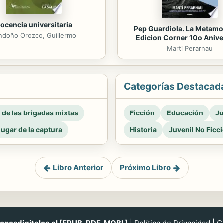
ocencia universitaria
Pep Guardiola. La Metamo
ndoño Orozco, Guillermo
Edicion Corner 10o Anive
Marti Perarnau
Categorías Destacad
a de las brigadas mixtas
Ficción
Educación
Ju
 lugar de la captura
Historia
Juvenil No Ficc
Libro Anterior
Próximo Libro
nesdigitales.cl [EPUB, PDF, MOBI ]
|
Política de Privacidad
|
C