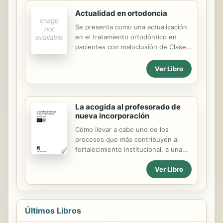
modestia, la Comisión que...
ictus en las próximas décadas.
Actualidad en ortodoncia
Se presenta como una actualización
en el tratamiento ortodóntico en
pacientes con maloclusión de Clase II
y III. Se hace especial énfasis en los
dispositivos de autoligado y en los
Ver Libro
minimplantes que reducen
considerablemente la fuerza de
anclaje y resultan en un tratamiento
La acogida al profesorado de
más corto.
nueva incorporación
Cómo llevar a cabo uno de los
procesos que más contribuyen al
fortalecimiento institucional, a una
cultura homogénea y a obtener
Ver Libro
mejores resultados educativos.
Aspectos técnicos y relacionados
con los agentes de acogida y los
profesionales de nueva
incorporación.
Últimos Libros