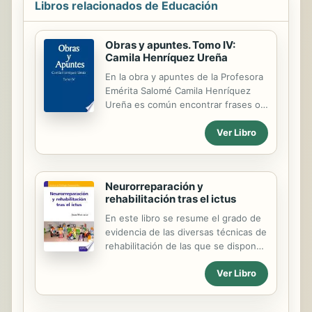
Libros relacionados de Educación
Obras y apuntes. Tomo IV:
Camila Henríquez Ureña
En la obra y apuntes de la Profesora
Emérita Salomé Camila Henríquez
Ureña es común encontrar frases o
párrafos entrecomillados o
referencias a pasajes o personajes
Ver Libro
que luego no aparecen a pie de
página con las aclaraciones
correspondientes, como es
Neurorreparación y
tradicional en los libros. Esto se
rehabilitación tras el ictus
debe a la práctica, universalmente
válida, que siguen los profesores en
En este libro se resume el grado de
la preparación de sus clases, y que
evidencia de las diversas técnicas de
después se aclaran en el aula,
rehabilitación de las que se dispone
proceder que forma parte del ritual
en la actualidad y se reflexiona
pedagógico. Conocedora de la
Ver Libro
acerca de las tendencias que
ejemplar honradez intelectual y
pueden constituir el tratamiento
personal de Camila, y su proverbial
rehabilitador y neurorreparador del