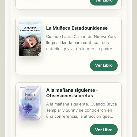
La Muñeca Estadounidense
Cuando Laura Calane de Nueva York
llega a Irlanda para continuar sus
estudios y vivir en lo que su padre
considera un entorno más seguro
después del 11 de septiembre,
Ver Libro
descubre que la tierra de sus
antepasados no es el refugio que
ella había creído. Cuando se
encuentra con el trabajador social
A la mañana siguiente -
Danny Faraday, está dividida entre
Obsesiones secretas
su atracción hacia él y el chantaje
emocional de su tío Thady,
A la mañana siguiente. Cuando Bryce
domiciliado en Irlanda y que nunca le
Templar y Sunny se conocieron en
permite olvidar que salvó la vida de
una conferencia, la atracción que
su padre en un ataque terrorista en
surgió entre ellos hizo saltar chispas.
Nueva York.
Se olvidaron de los negocios y se
Ver Libro
entregaron a la pasión... Sunny se