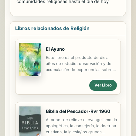
comunidades religiosas hasta el día de hoy.
Libros relacionados de Religión
El Ayuno
Este libro es el producto de diez
años de estudio, observación y de
acumulación de experiencias sobre
aspectos prácticos del ayuno en las
áreas médica, de la nutrición y
Ver Libro
psicológica. Pero también en el área
ministerial han sido años de
aprendizaje sobre aspectos
importantes del ayuno bíblico: Como
Biblia del Pescador-Rvr 1960
arma de guerra espiritual, como
instrumento de sanidad y
Al poner de relieve el evangelismo, la
restauración, y como factor de
apologética, la consejería, la doctrina
crecimiento y multiplicación de
cristiana, la iglesia/los grupos