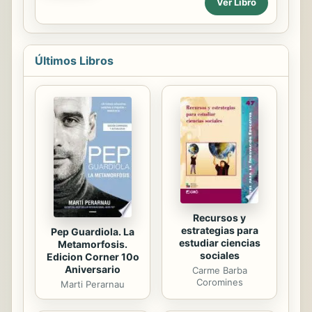
una nueva espiritualidad y
Ver Libro
hace un llamado urgente a vivir una
metodología pastoral mariana en el
vida totalmente desprendida como la
mundo actual. El carisma del
que vivió Jesús. Chan reta a cada
fundador...
lector a tomar en serio y conciencia
Últimos Libros
de la Biblia. Él describe el lamentable
estado de tibieza de los cristianos
que luchan por una vida en donde
impera el control, la seguridad y falta
de sufrimiento. En contraste, este
libro ofrece relatos y hechos reales
de cristianos que lo dieron todo:
tiempo, dinero, salud e ...
Recursos y
estrategias para
Pep Guardiola. La
estudiar ciencias
Metamorfosis.
sociales
Edicion Corner 10o
Aniversario
Carme Barba
Coromines
Marti Perarnau