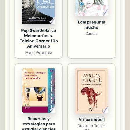
mataderos. Enfermedades
porbacterias relacionadas con...
Lola pregunta
mucho
Pep Guardiola. La
Canela
Metamorfosis.
Edicion Corner 10o
Aniversario
Marti Perarnau
Recursos y
África indócil
estrategias para
Dulcinea Tomás
estudiar ciencias