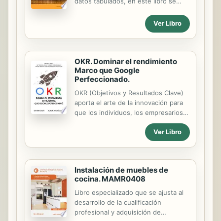
datos tabulados, en este libro se
pretende satisfacer a aquéllos que
quieran obtener una comprensión
Ver Libro
total del análisis de esfuerzos que
resulta de deducir valores a partir de
los primeros postulados.
OKR. Dominar el rendimiento
Marco que Google
Perfeccionado.
OKR (Objetivos y Resultados Clave)
aporta el arte de la innovación para
que los individuos, los empresarios y
las startups creen un rendimiento
Ver Libro
10x, proporcionando el know-how y
la disciplina de la fijación de
objetivos, la medición del progreso,
la adopción de medidas y la
Instalación de muebles de
alineación del equipo para el objetivo
cocina. MAMR0408
superior. OKR es un sistema que se
ha convertido en un fenómeno de
Libro especializado que se ajusta al
gestión del rendimiento y la
desarrollo de la cualificación
innovación, liderado por Intel y,
profesional y adquisición de
posteriormente, por Google. Su