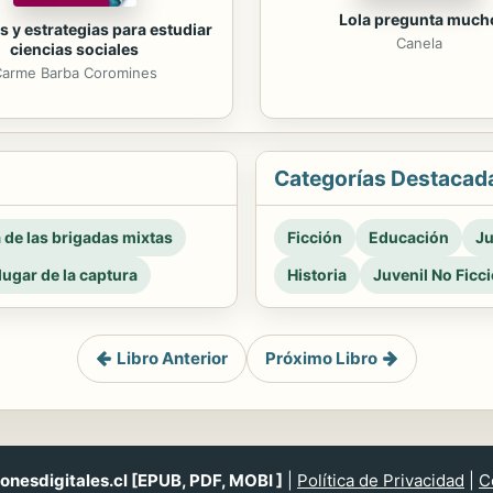
Lola pregunta much
 y estrategias para estudiar
Canela
ciencias sociales
arme Barba Coromines
Categorías Destacad
a de las brigadas mixtas
Ficción
Educación
Ju
 lugar de la captura
Historia
Juvenil No Ficc
Libro Anterior
Próximo Libro
nesdigitales.cl [EPUB, PDF, MOBI ]
|
Política de Privacidad
|
C