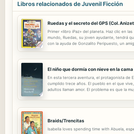
Libros relacionados de Juvenil Ficción
Ruedas y el secreto del GPS (Col. Anize
Primer «libro iPaz» del planeta. Haz clic en l
mundo, Ruedas, su joven ayudante, tendrá que 
con la ayuda de Gonzalito Peripuesto, un amig
los niños del colegio. ¿Conseguirán dar con 
El niño que dormía con nieve en la cama
En esta tercera aventura, el protagonista de E
cumplido trece años. El pueblo en el que viv
adultos llaman amor. El problema es que la mu
una estrella del rock. Esto le abrirá las puert
Braids/Trencitas
Isabella loves spending time with Abuela, espe