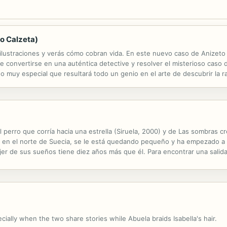
to Calzeta)
as ilustraciones y verás cómo cobran vida. En este nuevo caso de Anizeto
convertirse en una auténtica detective y resolver el misterioso caso de
o muy especial que resultará todo un genio en el arte de descubrir la r
la solución? ADEMÁS... ¡¡ESTE LIBRO ES LA CAÑA!! Con una conexión...
l perro que corría hacia una estrella (Siruela, 2000) y de Las sombras cr
e, en el norte de Suecia, se le está quedando pequeño y ha empezado 
jer de sus sueños tiene diez años más que él. Para encontrar una salid
as del mundo a todo aquello que le aguarda más allá del río y de los bosq
cially when the two share stories while Abuela braids Isabella's hair.