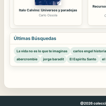
Recursos
Italo Calvino: Universos y paradojas
Carlo Ossola
C
Últimas Búsquedas
La vida no es lo que te imaginas
carlos engel histori
abercrombie
jorge baradit
El Espiritu Santo
el
@2026 coleccio