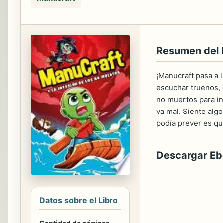
Resumen del 
¡Manucraft pasa a 
escuchar truenos, e
no muertos para inv
va mal. Siente algo
podía prever es q
Descargar E
Datos sobre el Libro
Cantidad de páginas