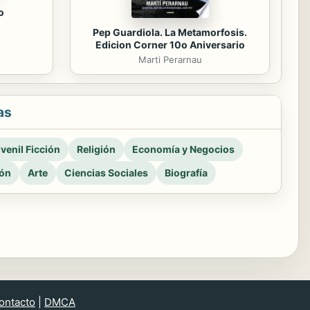
o
Pep Guardiola. La Metamorfosis.
Edicion Corner 10o Aniversario
Marti Perarnau
as
venil Ficción
Religión
Economía y Negocios
ión
Arte
Ciencias Sociales
Biografía
ontacto
|
DMCA