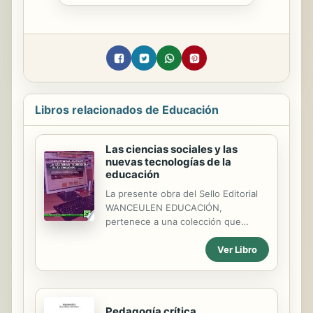
Libros relacionados de Educación
Las ciencias sociales y las
nuevas tecnologías de la
educación
La presente obra del Sello Editorial
WANCEULEN EDUCACIÓN,
pertenece a una colección que
ofrece contenidos dirigidos al
Ver Libro
profesorado de Educación
Secundaria Obligatoria. En esta
colección, se incluyen obras de
Ciencias Sociales, Geografía e
Historia, Dibujo, Lengua, Orientación
Pedagogía crítica