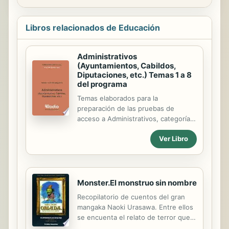
Libros relacionados de Educación
Administrativos
(Ayuntamientos, Cabildos,
Diputaciones, etc.) Temas 1 a 8
del programa
Temas elaborados para la
preparación de las pruebas de
acceso a Administrativos, categoría
que continuamente viene siendo
Ver Libro
convocada por Ayuntamientos,
Diputaciones, Cabildos, etc.
Elaborado por una autora de
acreditada experiencia profesional
en la materia, y totalmente
Monster.El monstruo sin nombre
actualizado con las más recientes
Recopilatorio de cuentos del gran
novedades legislativas, el presente
mangaka Naoki Urasawa. Entre ellos
volumen desarrolla veintiséis temas
se encuenta el relato de terror que
de Derecho Político, Constitucional,
marca para siempre al protagonista