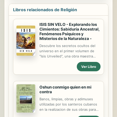
Libros relacionados de Religión
ISIS SIN VELO - Explorando los
Cimientos: Sabiduría Ancestral,
Fenómenos Psíquicos y
Misterios de la Naturaleza -
Descubre los secretos ocultos del
universo en el primer volumen de
"Isis Unveiled", una obra maestra
escrita por Helena Blavatsky.
Ver Libro
Sumérgete en un viaje de
conocimiento profundo mientras
exploras la sabiduría ancestral, las
ciencias ocultas y la búsqueda
Oshun conmigo quien en mi
incesante de la verdad. En este
contra
fascinante libro, Blavatsky desafía las
nociones establecidas de la ciencia y
Banos, limpias, obras y adimuses
la religión, revelando una visión única
utilizadas por los santeros cubanos
del cosmos y la naturaleza humana.
en la realizacion de sus obras para
A través de una rigurosa
limpiezas, desenvolvimiento