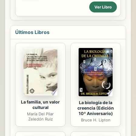
actual? Responder a esta cuestión
Ver Libro
implica inmediatamente adentrarse
en la discusión sobre los diferentes
modos en que se entiende esta
pretensión de verdad en relación
con las múltiples modalidades en que
Últimos Libros
se analiza este contexto. En el
contexto posmoderno la pretensión
de verdad evidente por sí misma se
ve interrumpida tanto desde una
perspectiva sociocultural como
filosófica. De forma concisa se
abordan tres formas de afrontar el
desafío de esta interrupción: una
defiende a la...
La familia, un valor
La biología de la
cultural
creencia (Edición
10º Aniversario)
María Del Pilar
Zeledón Ruiz
Bruce H. Lipton