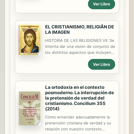
investigación y una amplia gama de
economico, crecimiento espiritual,
Ver Libro
fuentes históricas y filosóficas, la
recuperacion de parejas y muchos
autora expone la existencia de
otros de los problemas que suelen
antiguas tradiciones ...
llevar a sus consultas a los creyentes
EL CRISTIANISMO, RELIGIÃN DE
en esta religion, obras que han sido
LA IMAGEN
recuperadas por la tradicion oral de
generacion en generacion desde sus
HISTORIA DE LAS RELIGIONES VII: Se
antepasados africanos hasta la
intenta dar una vision de conjunto de
actualidad. Una provechosa
los distintos aspectos que incluyen
herramienta en manos de cualquier
al Cristianismo"
santero y de gran utilidad para las
Ver Libro
nuevas generaciones de iniciados en
la Regla de Osha.
La ortodoxia en el contexto
posmoderno. La interrupción de
la pretensión de verdad del
cristianismo. Concilium 355
(2014)
Cómo entender adecuadamente la
pretensión cristiana de verdad y su
relación con nuestro contexto