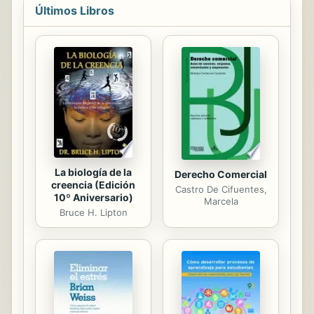
superficialidad de un análisis que no
Últimos Libros
proporcione los elementos
fundamentales del conocimiento y
funcionamiento de la economía
internacional y de la organización
económica internacional, que lo
conforman. Para facilitar la
comprensión se han incluido al final
de cada capítulo, una ayuda
didáctica, con un...
La biología de la
Derecho Comercial
creencia (Edición
Castro De Cifuentes,
10º Aniversario)
Marcela
Bruce H. Lipton