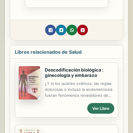
Libros relacionados de Salud
Descodificación biológica :
ginecología y embarazo
¿Y si los quistes ováricos, las reglas
dolorosas o incluso la endometriosis
fueran fenómenos reveladores de
unos conflictos emocionales
soterrados? Christian Flèche nos
Ver Libro
ofrece aquí una guía práctica de los
problemas ginecológicos y
obstétricos analizados desde la
perspectiva de la descodificación