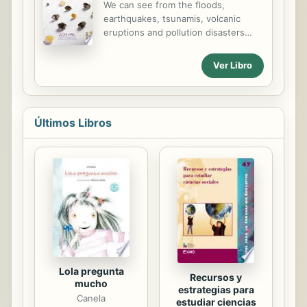
We can see from the floods,
acidez e indigestión. Vea la
earthquakes, tsunamis, volcanic
sorprendente conexión entre ingerir
eruptions and pollution disasters
agua y la prevención de la artritis. Se
that our earth is disturbed. Earth
enterará de los antioxidantes
herself has given us tools that assist
Ver Libro
disponibles contra el cáncer.
in stabilizing the situation which
Aprenda cómo puede corregir las
teach us how to turn our thoughts
arterias...
and actions towards positive healing
for the planet rather than envisaging
Últimos Libros
her destruction. Crystals offer us
creative solutions.
Lola pregunta
Recursos y
mucho
estrategias para
Canela
estudiar ciencias