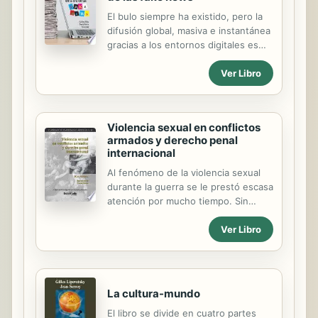
El bulo siempre ha existido, pero la
difusión global, masiva e instantánea
gracias a los entornos digitales es
algo novedoso. Contagia a toda la
Ver Libro
sociedad. Nos coloca ante una
pandemia de desinformación que
nos reclama prevención y vacuna.
Con esa idea ------vacunar contra la
Violencia sexual en conflictos
información falsa------ nace este
armados y derecho penal
manual. A los autores ------
internacional
profesores de la universidad pública
e investigadores de las fake news
Al fenómeno de la violencia sexual
desde distintas perspectivas------
durante la guerra se le prestó escasa
nos llegaban peticiones de sectores
atención por mucho tiempo. Sin
como periodistas o profesores de
embargo, la vertiginosa evolución del
Ver Libro
universidad y de Secundaria que
derecho internacional humanitario y
anhelaban un manual con lenguaje
del derecho penal internacional
claro, con...
desde los juicios de Nuremberg, en
relación con la reciente ola de
violencia sexual, sobre todo en el
La cultura-mundo
este de la República Democrática del
El libro se divide en cuatro partes
Congo, ha situado el fenómeno en el