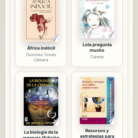
verídico de un inmigrante sin papeles
de ese entonces, construido a partir
de ochenta libretas-diario,
manuscritas en...
Lola pregunta
África indócil
mucho
Dulcinea Tomás
Canela
Cámara
Recursos y
La biología de la
estrategias para
creencia (Edición