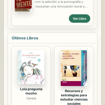
con la adicción a la pornografía y
Spurgeon. Su visión de la Visión
necesitan una renovación moral y
Beatífica y la gloria de ver a Cristo
psicológica. ¿Es ese su caso? Si así
deberían avivar el alma anhelante
fuera, ya sea que usted lo sepa o no,
con una esperanza viva. El cielo, ese
Ver Libro
la pornografía ha corrompido su
lugar de la gloria de Dios,...
pensamiento, debilitado su
conciencia, deformado su
percepción de lo que está bien y lo
Últimos Libros
que está mal, y también ha retorcido
su comprensión de la sexualidad y
sus expectativas sobre ella. Usted
necesita ser renovado por el Dios
que creó el sexo. A huge percentage
of men struggle with porn addiction,
and need a moral and psychological
reset. Do you? If so, whether you
know...
Lola pregunta
Recursos y
mucho
estrategias para
Canela
estudiar ciencias
sociales