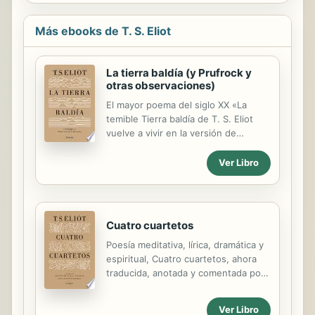
Más ebooks de T. S. Eliot
La tierra baldía (y Prufrock y
otras observaciones)
El mayor poema del siglo XX «La
temible Tierra baldía de T. S. Eliot
vuelve a vivir en la versión de
Andreu Jaume.» Félix de Azúa, El
País Además de ser el gran poema
Ver Libro
del siglo XX, La tierra baldía es una
obra esencial para entender nuestro
tiempo. Con una dicción y unas
imágenes rompedoras, T.S. Eliot
Cuatro cuartetos
sabe cantar la devastación de la
Poesía meditativa, lírica, dramática y
primera guerra mundial, la
espiritual, Cuatro cuartetos, ahora
adecuación del hombre a la ciudad
traducida, anotada y comentada por
como nuevo y definitivo exilio de la
Andreu Jaume, es una de las
naturaleza, el deseo difícil entre
grandes obras de la literatura del
mujeres y hombres, y convocar a la
Ver Libro