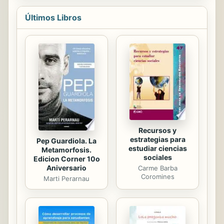
culta y artificiosa formas
se...
tradicionales y populares.
Últimos Libros
Recursos y
estrategias para
Pep Guardiola. La
estudiar ciencias
Metamorfosis.
sociales
Edicion Corner 10o
Aniversario
Carme Barba
Coromines
Marti Perarnau