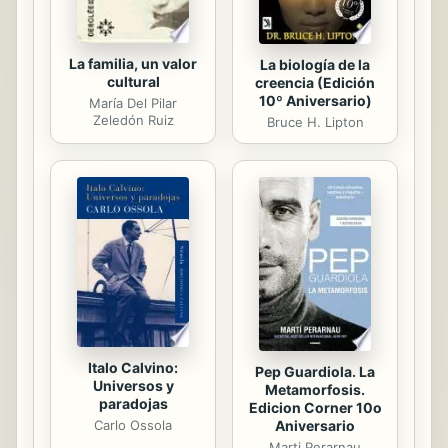
La familia, un valor
La biología de la
cultural
creencia (Edición
10º Aniversario)
María Del Pilar
Zeledón Ruiz
Bruce H. Lipton
Italo Calvino:
Pep Guardiola. La
Universos y
Metamorfosis.
paradojas
Edicion Corner 10o
Aniversario
Carlo Ossola
Marti Perarnau