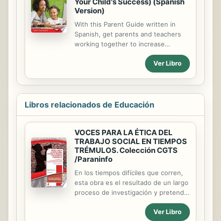
Your Child's Success) (Spanish
Version)
With this Parent Guide written in
Spanish, get parents and teachers
working together to increase
student achievement. This helpful
Ver Libro
guide allows Spanish-speaking
parents to easily reinforce what the
teacher is doing in the kindergarten
classroom and turn everyday actions
into learning opportunities for their
Libros relacionados de Educación
children, bridging the gap between
school and home.
VOCES PARA LA ÉTICA DEL
TRABAJO SOCIAL EN TIEMPOS
TRÉMULOS. Colección CGTS
/Paraninfo
En los tiempos difíciles que corren,
esta obra es el resultado de un largo
proceso de investigación y pretende
enfrentarse, con un bagaje moral de
Ver Libro
alta cualificación profesional, como