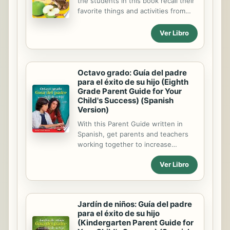
the students in this book recall their
favorite things and activities from
the year. They use graphs and charts
to record and show their favorites.
Ver Libro
Join them as they relive their
experiences through the year.
Octavo grado: Guía del padre
para el éxito de su hijo (Eighth
Grade Parent Guide for Your
Child's Success) (Spanish
Version)
With this Parent Guide written in
Spanish, get parents and teachers
working together to increase
student achievement. This helpful
Ver Libro
guide allows Spanish-speaking
parents to easily reinforce what the
teacher is doing in the eighth grade
classroom and turn everyday actions
Jardín de niños: Guía del padre
into learning opportunities for their
para el éxito de su hijo
children, bridging the gap between
(Kindergarten Parent Guide for
school and home.