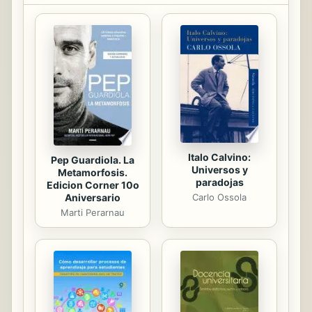
en el sofá? Si quieres afrontar todas
estas preguntas con garantías de
éxito, este libro está diseñado para
ti, porque con el método de la
ultraproductividad podrás elevar tus
índices de productividad hasta
donde desees y hacer el trabajo
que...
Italo Calvino:
Pep Guardiola. La
Universos y
Metamorfosis.
paradojas
Edicion Corner 10o
Aniversario
Carlo Ossola
Marti Perarnau