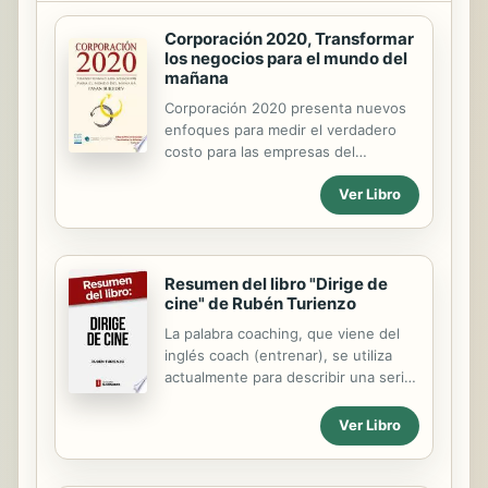
Corporación 2020, Transformar
los negocios para el mundo del
mañana
Corporación 2020 presenta nuevos
enfoques para medir el verdadero
costo para las empresas del
desarrollo de sus productos y
Ver Libro
servicios y sus obligaciones para la
sociedad Desde una mirada detallada
de la historia de las corporaciones
hace una reflexión inteligente sobre
los pasos requeridos para lograr un
Resumen del libro "Dirige de
cine" de Rubén Turienzo
mejor modelo corporativo, Sukhdev
entusiasma al lector mostrando el rol
La palabra coaching, que viene del
que juegan las empresas para crear
inglés coach (entrenar), se utiliza
un futuro más equitativo y
actualmente para describir una serie
sostenible. En consecuencia, la
de prácticas de diversa índole a
esfera de los negocios necesita un
través de las cuales una persona,
Ver Libro
nuevo ADN. Pavan Sukhdev expone
llamada coach, ayuda a otra, llamada
una nueva visión de gran
coachee, a alcanzar sus objetivos.
envergadura para las empresas...
Según las diferentes