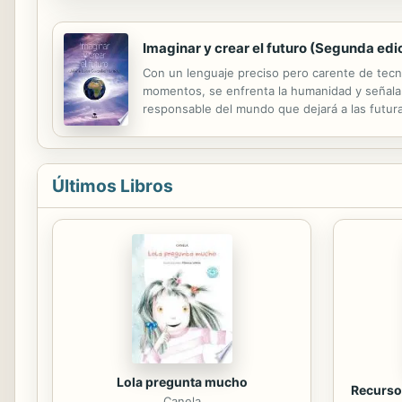
Imaginar y crear el futuro (Segunda ed
Con un lenguaje preciso pero carente de tecni
momentos, se enfrenta la humanidad y señala 
responsable del mundo que dejará a las futura
Economía, pone de manifiesto en este libro s
Últimos Libros
Lola pregunta mucho
Recursos
Canela