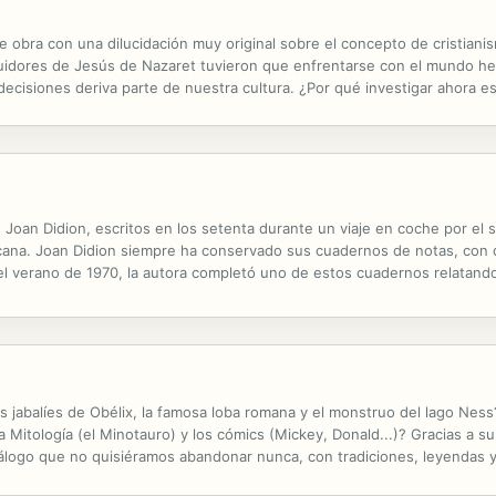
obra con una dilucidación muy original sobre el concepto de cristianis
guidores de Jesús de Nazaret tuvieron que enfrentarse con el mundo hele
s decisiones deriva parte de nuestra cultura. ¿Por qué investigar ahora 
o la nuestra saber a qué atenerse respecto del personaje al que...
 Joan Didion, escritos en los setenta durante un viaje en coche por el 
ricana. Joan Didion siempre ha conservado sus cuadernos de notas, con 
 el verano de 1970, la autora completó uno de estos cuadernos relatand
, John Gregory Dunne. En el transcurso del mismo, pudo entrevistar a...
os jabalíes de Obélix, la famosa loba romana y el monstruo del lago Ne
 la Mitología (el Minotauro) y los cómics (Mickey, Donald...)? Gracias a su
iálogo que no quisiéramos abandonar nunca, con tradiciones, leyendas 
lo que se nos está contando, éste es uno de esos libros que no puedes