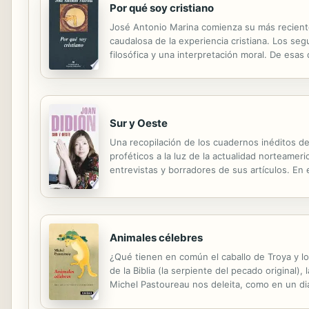
Por qué soy cristiano
José Antonio Marina comienza su más reciente 
caudalosa de la experiencia cristiana. Los se
filosófica y una interpretación moral. De esa
evidente que en una civilización cristiana com
Sur y Oeste
Una recopilación de los cuadernos inéditos de
proféticos a la luz de la actualidad norteame
entrevistas y borradores de sus artículos. En
Misisipi, Alabama y Luisiana junto a su marido
Animales célebres
¿Qué tienen en común el caballo de Troya y l
de la Biblia (la serpiente del pecado original),
Michel Pastoureau nos deleita, como en un d
con un lenguaje que nos hace "cómplices" de 