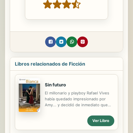
Libros relacionados de Ficción
Sin futuro
El millonario y playboy Rafael Vives
había quedado impresionado por
Amy... y decidió de inmediato que
debía convertirla en su
amante.Agasajada con joyas y
Ver Libro
regalos de todo tipo, Amy sabía que
tenía aquello con lo que soñaban