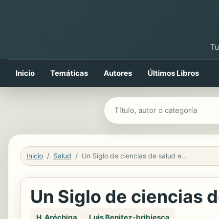
Tu
Inicio
Temáticas
Autores
Últimos Libros
Buscar libros
Inicio
Salud
Un Siglo de ciencias de salud en México
Un Siglo de ciencias 
H. Aréchiga
Luis Benitez-bribiesca