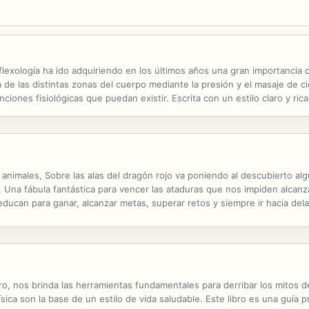
flexología ha ido adquiriendo en los últimos años una gran importancia d
 de las distintas zonas del cuerpo mediante la presión y el masaje de ci
nciones fisiológicas que puedan existir. Escrita con un estilo claro y ri
 Además, explica de forma sencilla las técnicas básicas de...
 animales, Sobre las alas del dragón rojo va poniendo al descubierto a
dad. Una fábula fantástica para vencer las ataduras que nos impiden alcan
can para ganar, alcanzar metas, superar retos y siempre ir hacia delan
noce el fracaso. Sin embargo, la vida misma es una aventura, compues
, nos brinda las herramientas fundamentales para derribar los mitos de
ísica son la base de un estilo de vida saludable. Este libro es una guía 