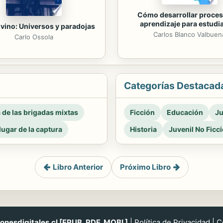
Cómo desarrollar proces
aprendizaje para estudi
lvino: Universos y paradojas
Carlos Blanco Valbuen
Carlo Ossola
Categorías Destacad
a de las brigadas mixtas
Ficción
Educación
Ju
 lugar de la captura
Historia
Juvenil No Ficc
Libro Anterior
Próximo Libro
nesdigitales.cl [EPUB, PDF, MOBI ]
|
Política de Privacidad
|
C