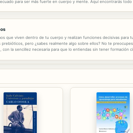
decuado para ser más fuerte en cuerpo y mente. Aquí encontrarás todo l
s saludables. -Los secretos de las dietas de moda. -Mitos y verdades...
cos
mos que viven dentro de tu cuerpo y realizan funciones decisivas para 
los prebióticos, pero ¿sabes realmente algo sobre ellos? No te preocupe
 con la sencillez necesaria para que lo entiendas sin tener formación cie
, y lo hace basándose en cientos de estudios científicos. Explica de f