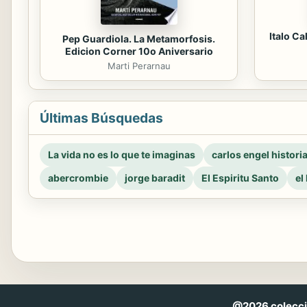
Italo Ca
Pep Guardiola. La Metamorfosis.
Edicion Corner 10o Aniversario
Marti Perarnau
Últimas Búsquedas
La vida no es lo que te imaginas
carlos engel histori
abercrombie
jorge baradit
El Espiritu Santo
el
@2026 coleccio