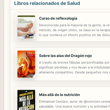
Libros relacionados de Salud
Curso de reflexología
Desconocida para la mayoría de la gente, la re
método, de origen chino, se basa en la terapia
lo que conlleva un efecto positivo en las disfu
diferentes zonas reflejas del pie y de la mano.
Sobre las alas del Dragón rojo
A través de breves fábulas personificadas por
significan pérdidas y nos llevan a la infelici
altamente competitivo. Desde pequeños nos edu
educan para un mundo ideal en donde no se co
Más allá de la nutrición
Emmanuel Cestaro, autor de @nutricion.cestaro
saludable. Una buena nutrición y la actividad f