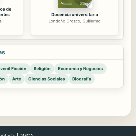
os de
antes
Docencia universitaria
a
Londoño Orozco, Guillermo
as
venil Ficción
Religión
Economía y Negocios
ión
Arte
Ciencias Sociales
Biografía
ontacto
|
DMCA