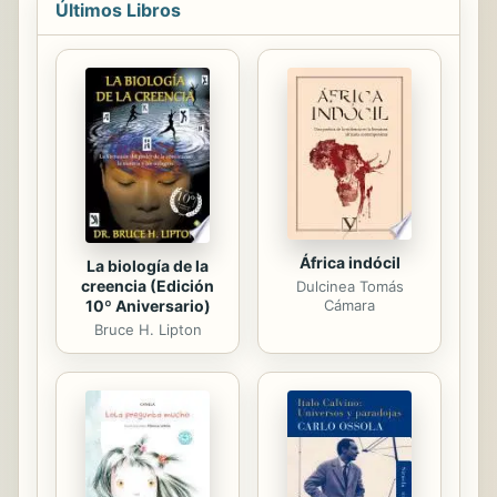
cambios que afectan al desempeño
Últimos Libros
profesional de comunicadores,
profesores, investigadores, etc. Los
temas para la reflexión y el debate
son muchos: El rol del educador, el
uso de Internet en el aprendizaje, los
wikis y los weblogs -educativos-, los
videojuegos para aprender y un
sinfín de nuevos conceptos,
enfoques, herramientas ...
África indócil
La biología de la
creencia (Edición
Dulcinea Tomás
10º Aniversario)
Cámara
Bruce H. Lipton