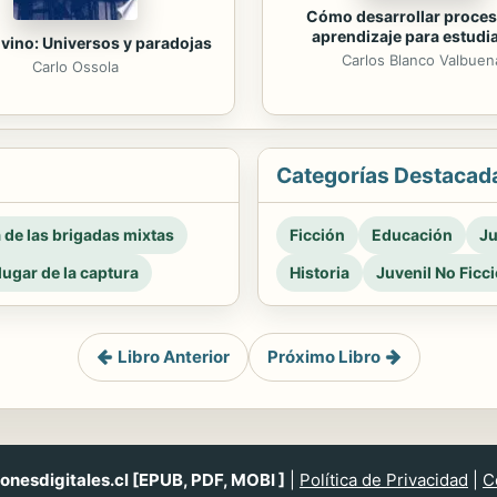
Cómo desarrollar proces
aprendizaje para estudi
lvino: Universos y paradojas
Carlos Blanco Valbuen
Carlo Ossola
Categorías Destacad
a de las brigadas mixtas
Ficción
Educación
Ju
 lugar de la captura
Historia
Juvenil No Ficc
Libro Anterior
Próximo Libro
nesdigitales.cl [EPUB, PDF, MOBI ]
|
Política de Privacidad
|
C