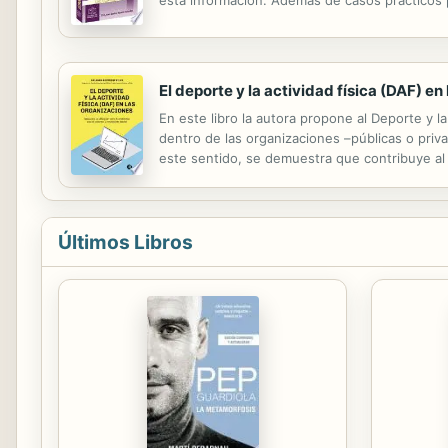
la obtención de información financiera dura
El deporte y la actividad física (DAF) e
En este libro la autora propone al Deporte y 
dentro de las organizaciones –públicas o priva
este sentido, se demuestra que contribuye al de
las economías en general, entre otros benefic
Últimos Libros