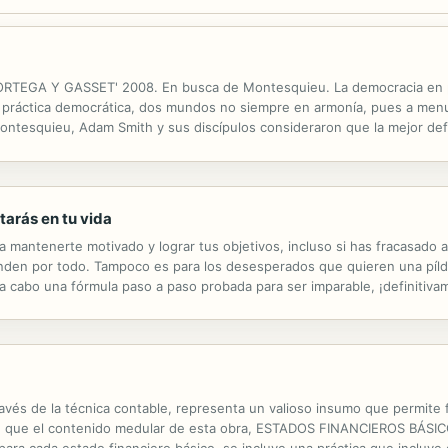
GA Y GASSET' 2008. En busca de Montesquieu. La democracia en peli
l y la práctica democrática, dos mundos no siempre en armonía, pues a me
tesquieu, Adam Smith y sus discípulos consideraron que la mejor defensa
, pero tras la evolución centralizadora del pensamiento constitucional,
tarás en tu vida
 mantenerte motivado y lograr tus objetivos, incluso si has fracasado a
nden por todo. Tampoco es para los desesperados que quieren una píld
r a cabo una fórmula paso a paso probada para ser imparable, ¡definitivam
o en tu carrera o negocio, mejorar radicalmente tu disciplina o...
ravés de la técnica contable, representa un valioso insumo que permite
to, que el contenido medular de esta obra, ESTADOS FINANCIEROS BÁSIC
ara cada estado financiero básico, se incluye una práctica que incluye d