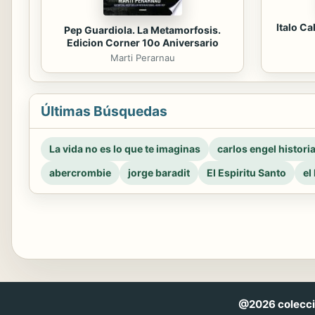
Italo Ca
Pep Guardiola. La Metamorfosis.
Edicion Corner 10o Aniversario
Marti Perarnau
Últimas Búsquedas
La vida no es lo que te imaginas
carlos engel histori
abercrombie
jorge baradit
El Espiritu Santo
el
@2026 coleccio