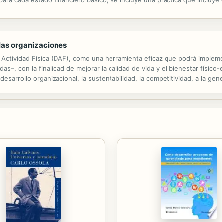
nte un proceso contable. Contenido: INTRODUCCION CAPITULO I. SISTEM
n las organizaciones
la Actividad Física (DAF), como una herramienta eficaz que podrá implem
das–, con la finalidad de mejorar la calidad de vida y el bienestar físi
sarrollo organizacional, la sustentabilidad, la competitividad, a la gen
ios.