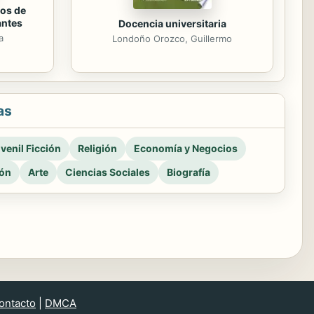
os de
antes
Docencia universitaria
a
Londoño Orozco, Guillermo
as
venil Ficción
Religión
Economía y Negocios
ión
Arte
Ciencias Sociales
Biografía
ontacto
|
DMCA