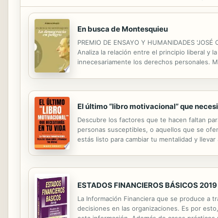
En busca de Montesquieu
PREMIO DE ENSAYO Y HUMANIDADES 'JOSÉ ORTE
Analiza la relación entre el principio libera
innecesariamente los derechos personales. Mon
y separación de poderes políticos y económicos
El último “libro motivacional” que necesi
Descubre los factores que te hacen faltan para
personas susceptibles, o aquellos que se ofe
estás listo para cambiar tu mentalidad y lleva
quieres transformar tu cuerpo, como tener éxit
ESTADOS FINANCIEROS BÁSICOS 2019
La Información Financiera que se produce a t
decisiones en las organizaciones. Es por es
esta información. Además de casos prácticos p