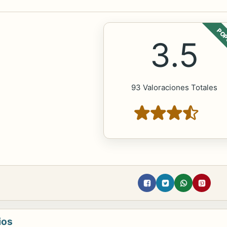
POP
3.5
93 Valoraciones Totales
ios