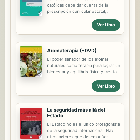
católicas debe dar cuenta de la
prescripción curricular estatal,
además de subrayar los principios de
la Doctrina Social de la Iglesia
Ver Libro
(persona, bien común,
subsidiariedad y solidaridad).
Adicionalmente, haciendo propia la
opción preferencial por los pobres, la
Aromaterapia (+DVD)
educación ciudadana en la
El poder sanador de los aromas
enseñanza católica debe estar
naturales como terapia para lograr un
sustantivamente comprometida con
bienestar y equilibrio físico y mental
la justicia social, los Derechos
Humanos, la convivencia pacífica, el
Ver Libro
fin de las estructuras de pecado, la
ecología integral y la liberación de
hombres y mujeres de toda forma de
opresión; lo que...
La seguridad más allá del
Estado
El Estado no es el único protagonista
de la seguridad internacional. Hay
otros actores que desempeñan