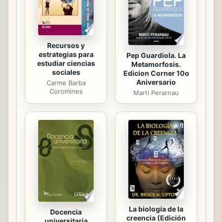
relacionada con el “arte de hablar”
desde el Plan Pidal de 1845. De igual
...
Recursos y
estrategias para
Pep Guardiola. La
estudiar ciencias
Metamorfosis.
sociales
Edicion Corner 10o
Aniversario
Carme Barba
Coromines
Marti Perarnau
La biología de la
Docencia
creencia (Edición
universitaria