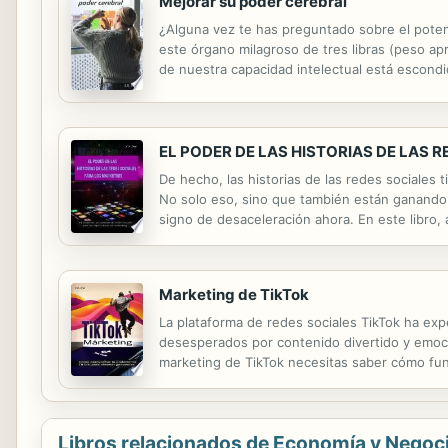
Mejorar su poder cerebral
¿Alguna vez te has preguntado sobre el potenc
este órgano milagroso de tres libras (peso a
de nuestra capacidad intelectual está escond
usarlo para enriquecer nuestras vidas y nuestr
EL PODER DE LAS HISTORIAS DE LAS 
De hecho, las historias de las redes sociales 
No solo eso, sino que también están ganando p
signo de desaceleración ahora. En este libro,
su audiencia y aumentar la lealtad a la marca
Marketing de TikTok
La plataforma de redes sociales TikTok ha ex
desesperados por contenido divertido y emoci
marketing de TikTok necesitas saber cómo fun
saber para usar la plataforma TikTok para come
Libros relacionados de Economía y Negoc