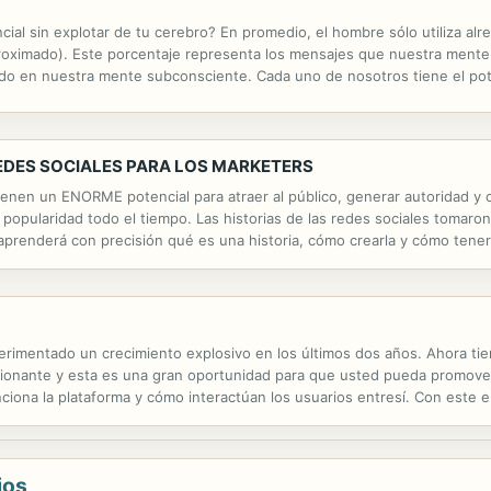
ial sin explotar de tu cerebro? En promedio, el hombre sólo utiliza alr
proximado). Este porcentaje representa los mensajes que nuestra mente
ido en nuestra mente subconsciente. Cada uno de nosotros tiene el pot
o sustento. A continuación se muestra más información y los títulos de 
REDES SOCIALES PARA LOS MARKETERS
tienen un ENORME potencial para atraer al público, generar autoridad y 
opularidad todo el tiempo. Las historias de las redes sociales tomaron
 aprenderá con precisión qué es una historia, cómo crearla y cómo tene
. Cuatro de cada cinco marcas importantes informan que usan...
perimentado un crecimiento explosivo en los últimos dos años. Ahora ti
onante y esta es una gran oportunidad para que usted pueda promover 
ciona la plataforma y cómo interactúan los usuarios entresí. Con este 
rcializar tu negocio con éxito. Usted aprenderá: Cómo usar la plataform
ios