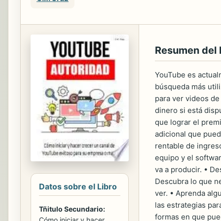
Resumen del 
YouTube es actualm
búsqueda más util
para ver videos de
dinero si está dis
que lograr el prem
adicional que pue
rentable de ingres
equipo y el softwa
va a producir. • D
Descubra lo que ne
Datos sobre el Libro
ver. • Aprenda alg
las estrategias pa
Tñitulo Secundario:
formas en que pued
Cómo iniciar y hacer