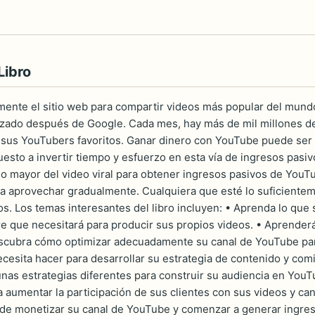
Libro
ente el sitio web para compartir videos más popular del mund
izado después de Google. Cada mes, hay más de mil millones de
 sus YouTubers favoritos. Ganar dinero con YouTube puede ser 
puesto a invertir tiempo y esfuerzo en esta vía de ingresos pasi
io mayor del video viral para obtener ingresos pasivos de YouT
da aprovechar gradualmente. Cualquiera que esté lo suficient
os. Los temas interesantes del libro incluyen: • Aprenda lo que
re que necesitará para producir sus propios videos. • Aprenderá
escubra cómo optimizar adecuadamente su canal de YouTube para
cesita hacer para desarrollar su estrategia de contenido y com
unas estrategias diferentes para construir su audiencia en YouT
ra aumentar la participación de sus clientes con sus videos y c
e monetizar su canal de YouTube y comenzar a generar ingreso