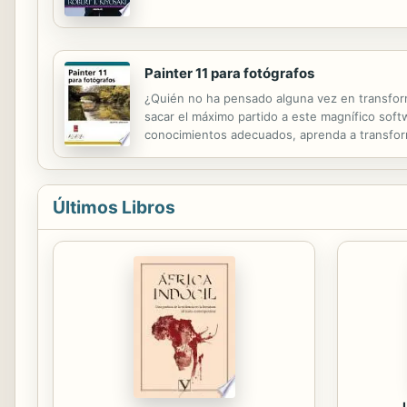
cambiando. Este libro es para los padres que 
Painter 11 para fotógrafos
¿Quién no ha pensado alguna vez en transformar
sacar el máximo partido a este magnífico sof
conocimientos adecuados, aprenda a transform
de Painter 11 para fotógrafos es un tema que 
Últimos Libros