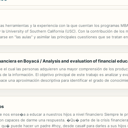
 las herramientas y la experiencia con la que cuentan los programas MB
 la University of Southern California (USC). Con la contribución de lo
rarse en “las aulas” y asimilar las principales cuestiones que se tratan 
ta el momento sólo se podían adquirir cursando un programa MBA. Reco
inanciera en Boyacá / Analysis and evaluation of financial edu
e el cual las personas adquieren una mayor comprensión de los productos
 de la información. El objetivo principal de este trabajo es analizar y ev
ace una aproximación descriptiva para identificar el grado de conocimie
3 provincias de Boyacá a través de un muestreo aleatorio...
os
obre nos ense�a a educar a nuestros hijos a nivel financiero Siempre 
n capaces de darme una respuesta. �Qu� parte de la crisis financiera
 qu� puede hacer un padre #hoy, desde casa# para darles a sus hijos