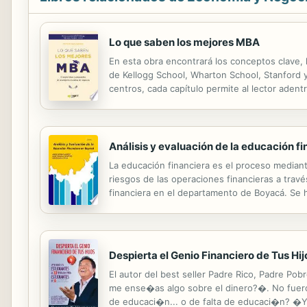
Lo que saben los mejores MBA
En esta obra encontrará los conceptos clave,
de Kellogg School, Wharton School, Stanford y
centros, cada capítulo permite al lector adent
clave, herramientas y conocimientos que has
Análisis y evaluación de la educación f
La educación financiera es el proceso mediant
riesgos de las operaciones financieras a través
financiera en el departamento de Boyacá. Se h
estudio son las personas que habitan en las 1
Despierta el Genio Financiero de Tus Hij
El autor del best seller Padre Rico, Padre P
me ense�as algo sobre el dinero?�. No fuero
de educaci�n... o de falta de educaci�n? �Y