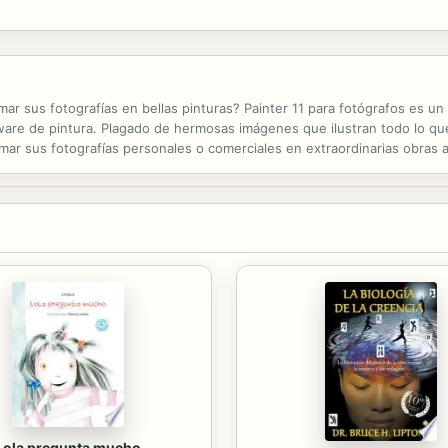
quieren preparar a sus hijos para un mundo de constantes...
 sus fotografías en bellas pinturas? Painter 11 para fotógrafos es un li
tware de pintura. Plagado de hermosas imágenes que ilustran todo lo qu
ar sus fotografías personales o comerciales en extraordinarias obras a
el autor conoce perfectamente. Siga las instrucciones paso a paso y...
Lola pregunta mucho