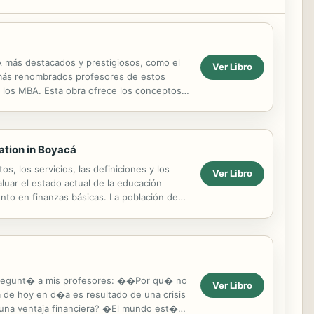
A más destacados y prestigiosos, como el
Ver Libro
s más renombrados profesores de estos
en los MBA. Esta obra ofrece los conceptos
mendado ...
cation in Boyacá
, los servicios, las definiciones y los
Ver Libro
aluar el estado actual de la educación
nto en finanzas básicas. La población de
le pregunt� a mis profesores: ��Por qu� no
Ver Libro
 de hoy en d�a es resultado de una crisis
 una ventaja financiera? �El mundo est�