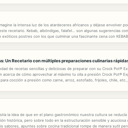
o hizo la transición al veganismo. Pensado tanto para aquellos interesado
magine la intensa luz de los atardeceres africanos y déjese envolver por
este recetario. Kebab, albóndigas, falafel… son algunas sugerencias con
n exóticos postres con los que culminar una fascinante cena con KEBAB
s: Un Recetario con múltiples preparaciones culinarias rápidas
iedad de recetas sencillas y deliciosas de preparar con su Crock Pot® E
ón acerca de cómo aprovechar al máximo tu olla a presión Crock Pot® E
para cocción a presión como carne, arroz, estofado, frijoles, chile, etc
tantes que incluyen la cocción lenta, cocción a presión, saltear /...
stía la idea de que en el plano gastronómico nuestra cultura se reducía
ón histórica, pero sobre todo en la estructuración sensible y acuciosa d
mis sabores, apuntes sobre cocina tradicional rompe de manera sutil pe