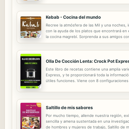
experiencia y las estrategias que siguió cuand
Kebab - Cocina del mundo
Recree la atmósfera de las Mil y una noches, i
con la ayuda de los platos que encontrará en 
la cocina magrebí. Sorprenda a sus amigos co
Olla De Cocción Lenta: Crock Pot Expres
Este libro de recetas contiene una amplia var
Express, y te proporcionará toda la informaci
útiles funciones. Viene con 8 configuraciones 
esfuerzo. No solo esto, los cuatro modos impor
Saltillo de mis sabores
Por mucho tiempo, allende nuestra región, exi
sencilla y amena sustentada en una investigaci
de hombres y mujeres de trabajo, Saltillo de 