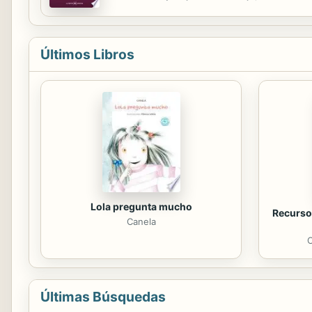
través de su lectura, es inevitable emprender 
Últimos Libros
Lola pregunta mucho
Recursos
Canela
C
Últimas Búsquedas