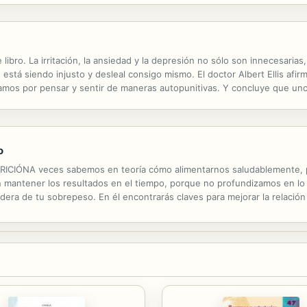
 libro. La irritación, la ansiedad y la depresión no sólo son innecesari
, está siendo injusto y desleal consigo mismo. El doctor Albert Ellis a
mos por pensar y sentir de maneras autopunitivas. Y concluye que uno
os de la terapia racional emotivo-conductual. Dados el estrés y la tensión
o
NA veces sabemos en teoría cómo alimentarnos saludablemente, pe
sin mantener los resultados en el tiempo, porque no profundizamos en 
dadera de tu sobrepeso. En él encontrarás claves para mejorar la relació