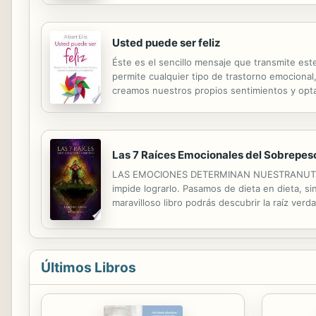
Usted puede ser feliz
Éste es el sencillo mensaje que transmite este
permite cualquier tipo de trastorno emocional
creamos nuestros propios sentimientos y opta
de esta trampa es la aplicación de los principi
Las 7 Raíces Emocionales del Sobrepes
LAS EMOCIONES DETERMINAN NUESTRANUTRICIÓ
impide lograrlo. Pasamos de dieta en dieta, 
maravilloso libro podrás descubrir la raíz ver
con tu entorno.
Últimos Libros