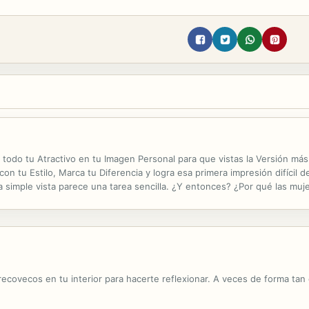
 todo tu Atractivo en tu Imagen Personal para que vistas la Versión má
on tu Estilo, Marca tu Diferencia y logra esa primera impresión difícil 
a simple vista parece una tarea sencilla. ¿Y entonces? ¿Por qué las muj
erpo? La sabiduría popular responde a este interrogante: "Una imagen v
ecovecos en tu interior para hacerte reflexionar. A veces de forma tan cla