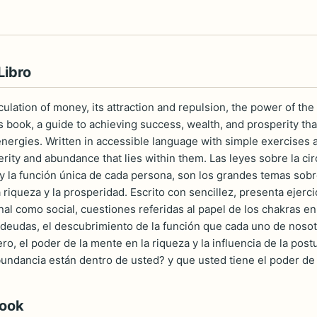
Libro
culation of money, its attraction and repulsion, the power of th
 book, a guide to achieving success, wealth, and prosperity that
energies. Written in accessible language with simple exercises a
erity and abundance that lies within them. Las leyes sobre la cir
y la función única de cada persona, son los grandes temas sobre
la riqueza y la prosperidad. Escrito con sencillez, presenta ejerc
nal como social, cuestiones referidas al papel de los chakras en
 deudas, el descubrimiento de la función que cada uno de nosot
ero, el poder de la mente en la riqueza y la influencia de la post
bundancia están dentro de usted? y que usted tiene el poder de
book