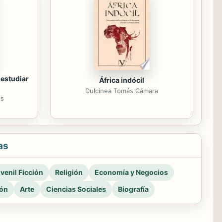
 estudiar
África indócil
Dulcinea Tomás Cámara
es
as
venil Ficción
Religión
Economía y Negocios
ión
Arte
Ciencias Sociales
Biografía