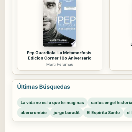
Pep Guardiola. La Metamorfosis.
Edicion Corner 10o Aniversario
Marti Perarnau
Últimas Búsquedas
La vida no es lo que te imaginas
carlos engel histori
abercrombie
jorge baradit
El Espiritu Santo
el